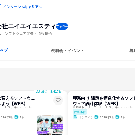
インターン
キャリア
＆
会社エイエイエスティ
フォロー
ビス・ソフトウェア開発・情報技術
ップ
説明会・イベント
募
締切：8月17日
に変えるソフトウェ
理系向け|課題を構造化するソフ
よう【WEB】
ウェア設計体験【WEB】
自動運転、クラウドサービス、キャッシュレスなど先進技術を実現
自動運転、クラウドサービス、キャッシュレス
仕事体験
2026年8月
1日
オンライン
2026年8月
1日