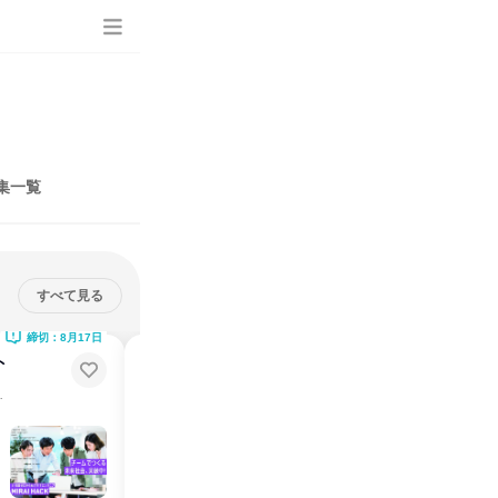
集一覧
すべて見る
締切：8月17日
締切：8月26日
ト
お客様の声から本質的な課題を発
見するSEの仕事って?@名古屋
など先進技術を実現
自動運転、クラウドサービス、キャッシュレスなど先進技術を実現
愛知県
2026年8月
1日