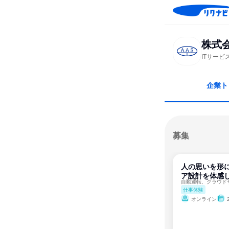
株式
ITサー
企業ト
募集
人の思いを形
ア設計を体感し
仕事体験
オンライン