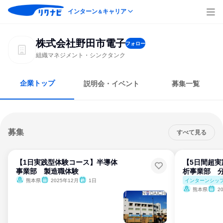
インターン
キャリア
＆
株式会社野田市電子
フォロー
組織マネジメント・シンクタンク
企業トップ
説明会・イベント
募集一覧
募集
すべて見る
【1日実践型体験コース】半導体
【5日間超
事業部 製造職体験
析事業部 
インターンシッ
熊本県
2025年12月
1日
熊本県
2