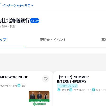
インターン
キャリア
＆
会社北海道銀行
フォロー
用金庫・貸付
ップ
説明会・イベント
募
MER WORKSHOP
【3STEP】SUMMER
INTERNSHIP(東京)
インターンシップ
2026年8月・9月
1日
東京都
2026年8月・9月
5日～10