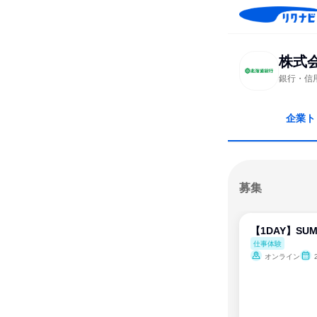
株式
銀行・信
企業ト
募集
【1DAY】SUM
仕事体験
オンライン