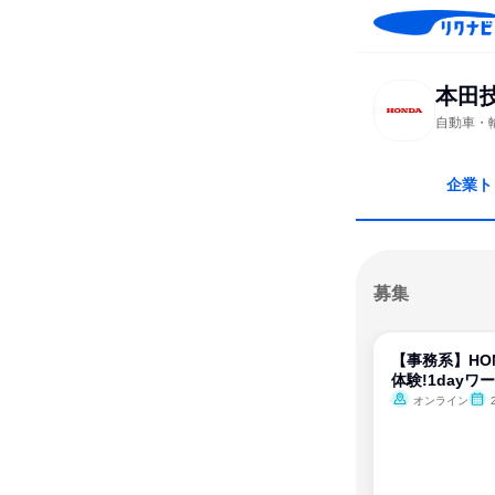
本田
自動車・
企業ト
募集
【事務系】HO
体験!1dayワ
オンライン