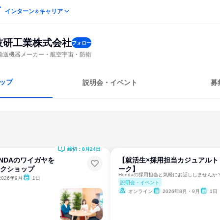
インターン
キャリア
＆
技研工業株式会社
フォロー
輸送機器メーカー・航空宇宙・防衛
ップ
説明会・イベント
募
締切：8月24日
NDAのワイガヤを
【就活生×採用担当カジュアルト
ークショップ
ーク】
Hondaの採用担当と気軽にお話ししませんか
2026年9月
1日
説明会・イベント
オンライン
2026年8月・9月
1日