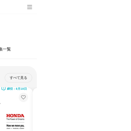
集一覧
すべて見る
締切：8月18日
締切：9月11日
自動運転データ活用体験
インターンシップ
？
東京都
2026年11月
5日～10日