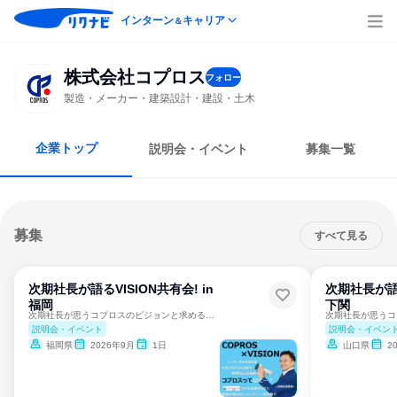
インターン
キャリア
＆
株式会社コプロス
フォロー
製造・メーカー・建築設計・建設・土木
企業トップ
説明会・イベント
募集一覧
募集
すべて見る
次期社長が語るVISION共有会! in
次期社長が語る
福岡
下関
次期社長が思うコプロスのビジョンと求める人物像とは⁉︎
説明会・イベント
説明会・イベン
福岡県
2026年9月
1日
山口県
2