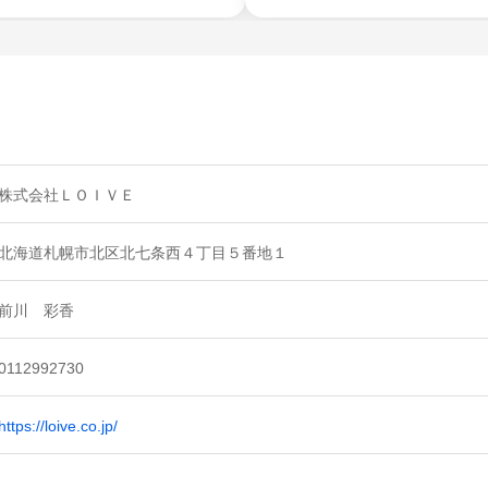
株式会社ＬＯＩＶＥ
北海道札幌市北区北七条西４丁目５番地１
前川 彩香
0112992730
https://loive.co.jp/