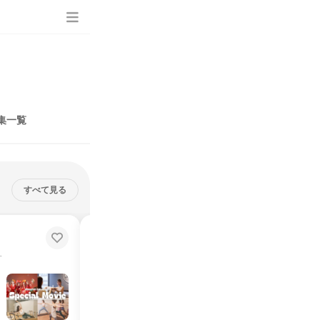
集一覧
すべて見る
締切：9月30日
【髪色・ネイル自由!】美容×フィ
ットネス業界を体感1day
＊ピラティス・ヨガ
ピラティス＊ヨガ＊お客様も自分も美しく＊業界研究
説明会・イベント
仕事体験
オンライン
2026年8月・9月・10月
1日