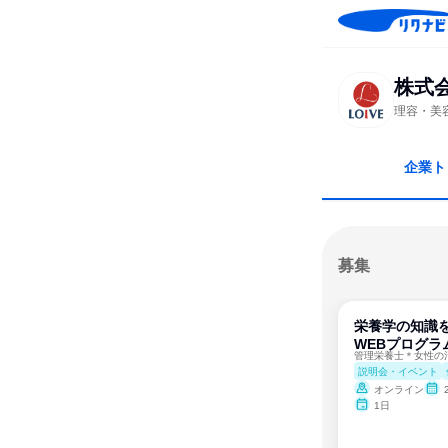
株式
理容・美
企業ト
募集
栄養学の知識を
WEBプログラ
説明会・イベント
オンライン
1日