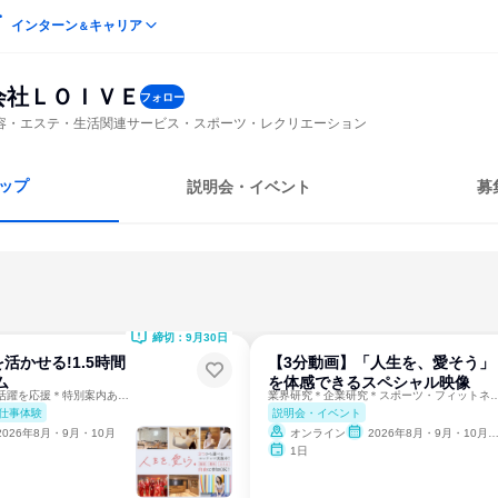
インターン
キャリア
＆
会社ＬＯＩＶＥ
フォロー
容・エステ・生活関連サービス・スポーツ・レクリエーション
ップ
説明会・イベント
募
締切：9月30日
活かせる!1.5時間
【3分動画】「人生を、愛そう」
ム
を体感できるスペシャル映像
管理栄養士＊女性の活躍を応援＊特別案内あり＊業界研修
業界研究＊企業研究＊スポーツ・フィットネス
仕事体験
説明会・イベント
2026年8月・9月・10月
オンライン
2026年8月・9月・10月・11月・12月
1日