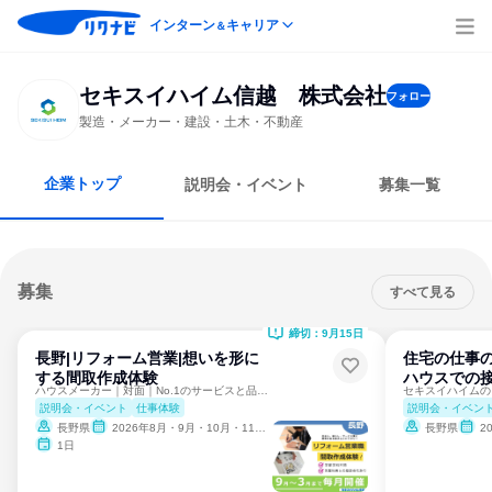
インターン
キャリア
＆
セキスイハイム信越 株式会社
フォロー
製造・メーカー・建設・土木・不動産
企業トップ
説明会・イベント
募集一覧
募集
すべて見る
締切：9月15日
長野|リフォーム営業|想いを形に
住宅の仕事
する間取作成体験
ハウスでの
ハウスメーカー｜対面｜No.1のサービスと品質で暮らしを創る
説明会・イベント
仕事体験
説明会・イベン
長野県
2026年8月・9月・10月・11月・12月
長野県
2
1日