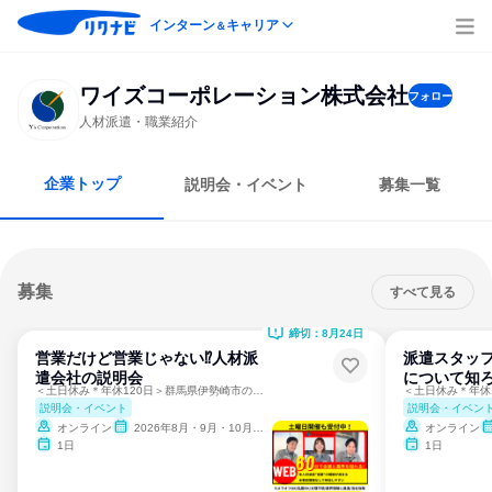
インターン
キャリア
＆
ワイズコーポレーション株式会社
フォロー
人材派遣・職業紹介
企業トップ
説明会・イベント
募集一覧
募集
すべて見る
締切：8月24日
営業だけど営業じゃない⁉人材派
派遣スタッ
遣会社の説明会
について知
＜土日休み＊年休120日＞群馬県伊勢崎市の会社です！
説明会・イベント
説明会・イベン
オンライン
2026年8月・9月・10月・11月・12月、2027年1月・2月
オンライン
1日
1日