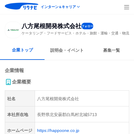
インターン
キャリア
＆
八方尾根開発株式会社
フォロー
ケータリング・フードサービス・ホテル・旅館・運輸・交通・物流
企業トップ
説明会・イベント
募集一覧
企業情報
企業概要
社名
八方尾根開発株式会社
本社所在地
長野県北安曇郡白馬村北城5713
ホームページ
https://happoone.co.jp