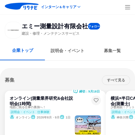
インターン
キャリア
＆
エミー測量設計有限会社
フォロー
建設・修理・メンテナンスサービス
企業トップ
説明会・イベント
募集一覧
募集
すべて見る
締切：9月18日
オンライン|測量業界研究&会社説
横浜×半日C
明会|1時間|
会|測量士|
地図に残る仕事の裏側へ！
説明会・イベント
仕事体験
説明会・イベン
オンライン
2026年8月・9月
1日
神奈川県