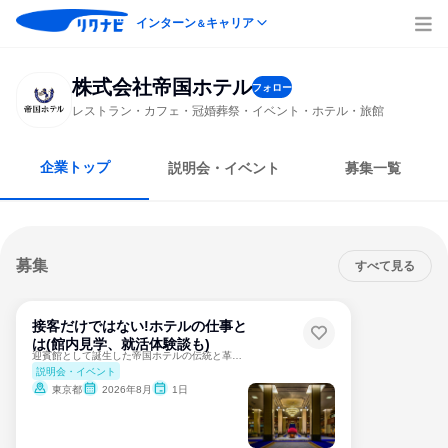
インターン
キャリア
＆
株式会社帝国ホテル
フォロー
レストラン・カフェ・冠婚葬祭・イベント・ホテル・旅館
企業トップ
説明会・イベント
募集一覧
募集
すべて見る
接客だけではない!ホテルの仕事と
は(館内見学、就活体験談も)
迎賓館として誕生した帝国ホテルの伝統と革新を学ぶ1day✨
説明会・イベント
東京都
2026年8月
1日