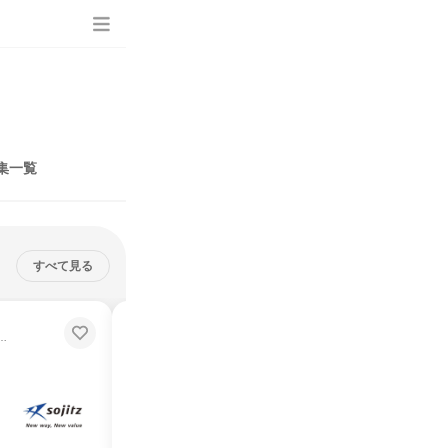
集一覧
すべて見る
【双日株式会社】企業説明動画
✨理系×総合商社の可能性を動画でチェック
いつでも視聴可能✨総合商社ビジネスの全体感を動画でチェック
説明会・イベント
オンライン
2026年8月・9月・10月・11月・12月
1日