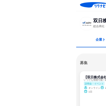
双日
総合商社
企業ト
募集
【双日株式会
説明会・イベント
オンライン
1日