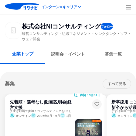
インターン
キャリア
＆
株式会社NIコンサルティング
フォロー
経営コンサルティング・組織マネジメント・シンクタンク・ソフト
ウェア開発
企業トップ
説明会・イベント
募集一覧
募集
すべて見る
締切：3月31日
先着順・選考なし|動画説明会|経
新卒採用 コ
営支援
新卒から活
まずは動画で参加！コンサルティングをDXした独自モデルを学ぶ
オンライン
2026年8月・9月
1日
オンライン