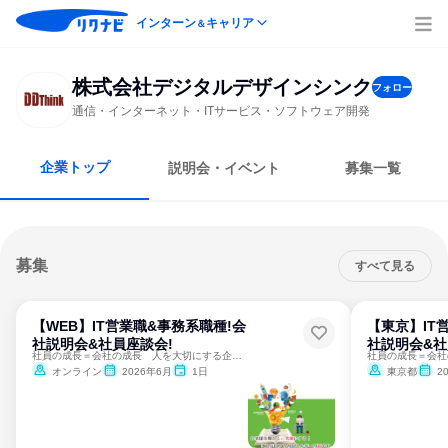
インターン
キャリア
＆
株式会社デジタルデザインシンク
フォロー
通信・インターネット・ITサービス・ソフトウェア開発
企業トップ
説明会・イベント
募集一覧
募集
すべて見る
【WEB】IT営業職&事務系職種!会
【東京】IT
社説明会&社員座談会!
社説明会&社
社員の成長＝会社の成長 人を大切にする企業＆25年最高益達成
オンライン
2026年6月
1日
東京都
2