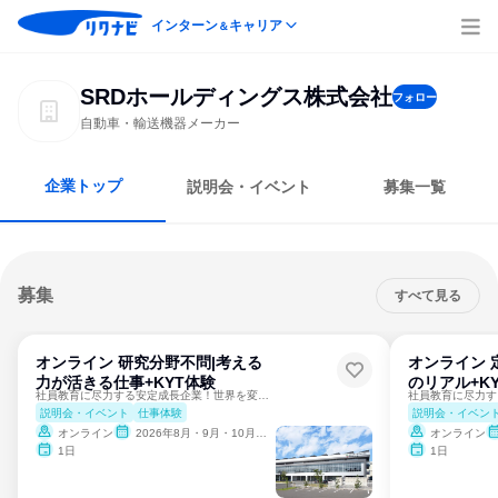
インターン
キャリア
＆
SRDホールディングス株式会社
フォロー
自動車・輸送機器メーカー
企業トップ
説明会・イベント
募集一覧
募集
すべて見る
オンライン 研究分野不問|考える
オンライン 
力が活きる仕事+KYT体験
のリアル+K
社員教育に尽力する安定成長企業！世界を変える燃料タンク技術
説明会・イベント
仕事体験
説明会・イベン
オンライン
2026年8月・9月・10月・11月・12月
オンライン
1日
1日