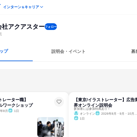
インターン
キャリア
＆
会社アクアスター
フォロー
伝
ップ
説明会・イベント
募
トレーター職】
【東京/イラストレーター】広告
アルワークショップ
界オンライン説明会
参加者には参加特典あり！
6年8月
1日
オンライン
2026年8月・9月・10月・11月・12月、2027年1月・2月
1日