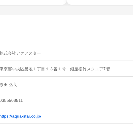
株式会社アクアスター
東京都中央区築地１丁目１３番１号 銀座松竹スクエア7階
原田 弘良
0355508511
https://aqua-star.co.jp/