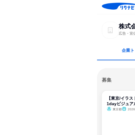
株式
広告・宣
企業ト
募集
【東京/イラス
1dayビジュ
東京都
202