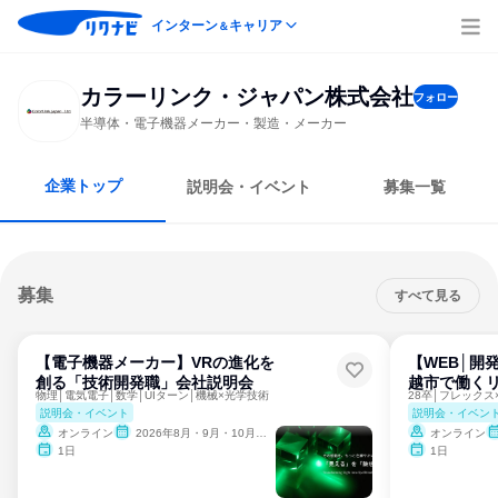
インターン
キャリア
＆
カラーリンク・ジャパン株式会社
フォロー
半導体・電子機器メーカー・製造・メーカー
企業トップ
説明会・イベント
募集一覧
募集
すべて見る
【電子機器メーカー】VRの進化を
【WEB│開
創る「技術開発職」会社説明会
越市で働くリ
物理│電気電子│数学│UIターン│機械×光学技術
説明会・イベント
説明会・イベン
オンライン
2026年8月・9月・10月・11月・12月
オンライン
1日
1日