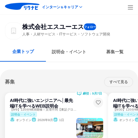
インターン
キャリア
＆
株式会社エスユーエス
フォロー
人事・人材サービス・ITサービス・ソフトウェア開発
企業トップ
説明会・イベント
募集一覧
募集
すべて見る
締切：9月7日
AI時代に強いエンジニアへ│最先
AI時代に強
端ITを学べるWEB説明会
端ITを学べ
【9/9】120分WEB開催！文理不問【東証グロース上場】
説明会・イベント
説明会・イベン
オンライン
2026年9月
1日
オンライン