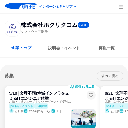
インターン
キャリア
＆
株式会社ホクリクコム
フォロー
ソフトウェア開発
企業トップ
説明会・イベント
募集一覧
募集
すべて見る
締切：9月11日
9/18│文理不問!地域インフラを支
8/21│文
えるITエンジニア体験
えるITエン
北鉄・名鉄グループ｜AI×オーダーメイド受託やアプリ企画開発
説明会・イベント
仕事体験
説明会・イベン
石川県
2026年8月・9月
1日
石川県
2