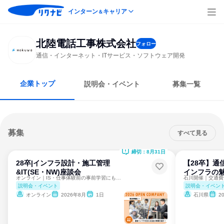
インターン
キャリア
＆
北陸電話工事株式会社
フォロー
通信・インターネット・ITサービス・ソフトウェア開発
企業トップ
説明会・イベント
募集一覧
募集
すべて見る
締切：8月31日
28卒|インフラ設計・施工管理
【28卒】通
&IT(SE・NW)座談会
インフラの魅
オンライン｜IS・仕事体験前の事前学習にも！NTTグループ
説明会・イベント
説明会・イベン
オンライン
2026年8月
1日
石川県
2