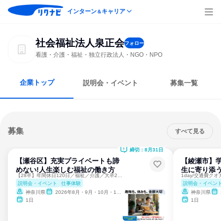
インターン
キャリア
＆
社会福祉法人泉正会
フォロー
看護・介護・福祉・独立行政法人・NGO・NPO
企業トップ
説明会・イベント
募集一覧
募集
すべて見る
締切：8月31日
【瀬谷区】充実プライベートも諦
【綾瀬市】学
めない!人生楽しむ福祉の働き方
生に寄り添う
【28卒】年間休日120日／福祉／介護／大卒26万円以上
説明会・イベント
仕事体験
説明会・イベン
神奈川県
2026年8月・9月・10月・11月
神奈川県
1日
1日