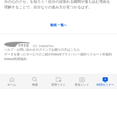
分の心のクセ」を知ろう！自分の頑張れる瞬間や落ち込む理由を
理解することで、自分なりの進み方が見つかるはず。
動画 一覧へ
ヘルプ・お問い合わせ
ログインでお困りの方はこちら
データを使ったサービスのご紹介
Indeedプライバシー規約
リクルートID規約
Indeed利用規約
ホーム
検索
管理リスト
受信トレイ
WEBセミナー
ホーム
検索
管理リスト
受信トレイ
WEBセミナー