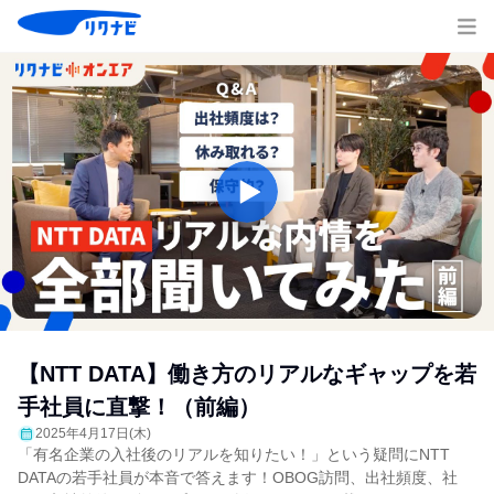
【NTT DATA】働き方のリアルなギャップを若
手社員に直撃！（前編）
2025年4月17日(木)
「有名企業の入社後のリアルを知りたい！」という疑問にNTT
DATAの若手社員が本音で答えます！OBOG訪問、出社頻度、社