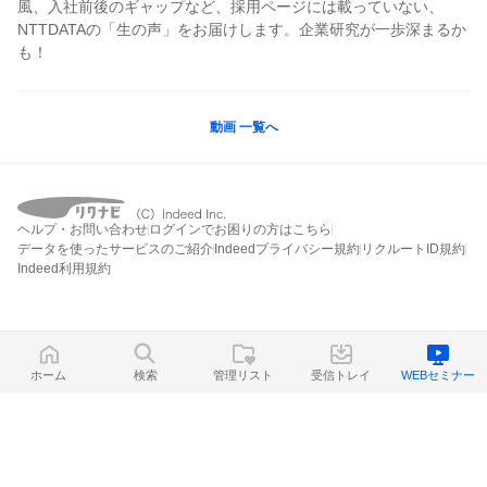
風、入社前後のギャップなど、採用ページには載っていない、
NTTDATAの「生の声」をお届けします。企業研究が一歩深まるか
も！
動画 一覧へ
ヘルプ・お問い合わせ
ログインでお困りの方はこちら
データを使ったサービスのご紹介
Indeedプライバシー規約
リクルートID規約
Indeed利用規約
ホーム
検索
管理リスト
受信トレイ
WEBセミナー
ホーム
検索
管理リスト
受信トレイ
WEBセミナー