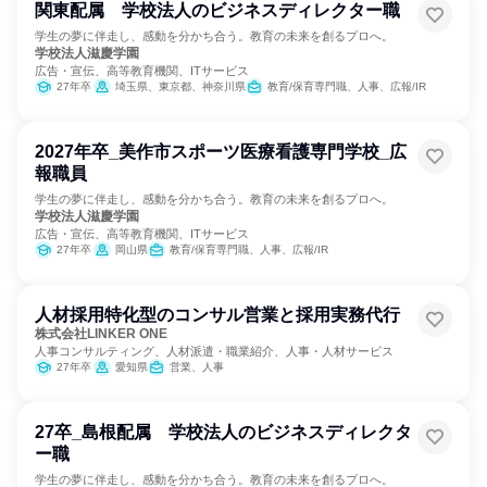
関東配属 学校法人のビジネスディレクター職
学生の夢に伴走し、感動を分かち合う。教育の未来を創るプロへ。
学校法人滋慶学園
広告・宣伝、高等教育機関、ITサービス
27年卒
埼玉県、東京都、神奈川県
教育/保育専門職、人事、広報/IR
2027年卒_美作市スポーツ医療看護専門学校_広
報職員
学生の夢に伴走し、感動を分かち合う。教育の未来を創るプロへ。
学校法人滋慶学園
広告・宣伝、高等教育機関、ITサービス
27年卒
岡山県
教育/保育専門職、人事、広報/IR
人材採用特化型のコンサル営業と採用実務代行
株式会社LINKER ONE
人事コンサルティング、人材派遣・職業紹介、人事・人材サービス
27年卒
愛知県
営業、人事
27卒_島根配属 学校法人のビジネスディレクタ
ー職
学生の夢に伴走し、感動を分かち合う。教育の未来を創るプロへ。