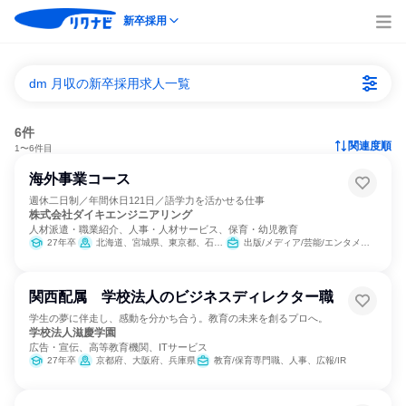
新卒採用
dm 月収の新卒採用求人一覧
6件
関連度順
1〜6件目
海外事業コース
週休二日制／年間休日121日／語学力を活かせる仕事
株式会社ダイキエンジニアリング
人材派遣・職業紹介、人事・人材サービス、保育・幼児教育
27年卒
北海道、宮城県、東京都、石川県、愛知県、大阪府、広島県、福岡県
出版/メディア/芸能/エンタメ専門職、営業、バックオフィス・事務・受付、広報/IR
関西配属 学校法人のビジネスディレクター職
学生の夢に伴走し、感動を分かち合う。教育の未来を創るプロへ。
学校法人滋慶学園
広告・宣伝、高等教育機関、ITサービス
27年卒
京都府、大阪府、兵庫県
教育/保育専門職、人事、広報/IR