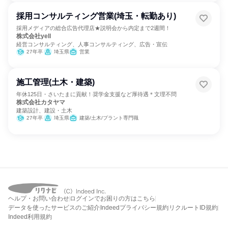
採用コンサルティング営業(埼玉・転勤あり)
採用メディアの総合広告代理店★説明会から内定まで2週間！
株式会社yell
経営コンサルティング、人事コンサルティング、広告・宣伝
27年卒
埼玉県
営業
施工管理(土木・建築)
年休125日・さいたまに貢献！奨学金支援など厚待遇＊文理不問
株式会社カタヤマ
建築設計、建設・土木
27年卒
埼玉県
建築/土木/プラント専門職
ヘルプ・お問い合わせ
ログインでお困りの方はこちら
データを使ったサービスのご紹介
Indeedプライバシー規約
リクルートID規約
Indeed利用規約