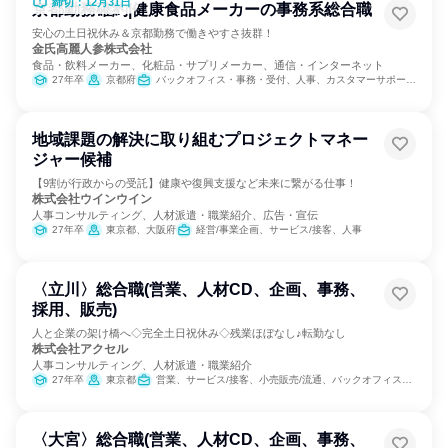
締切：12月31日
京都勤務確約|健康食品メーカーの事務系総合職
安心の土日祝休み＆京都勤務で働きやすさ抜群！
金氏高麗人参株式会社
食品・飲料メーカー、化粧品・サプリメーカー、通信・インターネット
27年卒
京都府
バックオフィス・事務・受付、人事、カスタマーサポート/コールセンター
地域課題の解決に取り組むプロジェクトマネー
ジャー候補
【9割が行政からの受託】健康や復興支援など未来に繋がる仕事！
株式会社ウインウイン
人事コンサルティング、人材派遣・職業紹介、広告・宣伝
27年卒
東京都、大阪府
経営/事業企画、サービス/接客、人事
〈立川〉総合職(営業、人材CD、企画、事務、
採用、販売)
人と企業の架け橋へ◇完全土日祝休み◇残業ほぼなし♪転勤なし
株式会社アクセル
人事コンサルティング、人材派遣・職業紹介
27年卒
東京都
営業、サービス/接客、小売販売/流通、バックオフィス・事務・受付、人事、総務、マーケティング・広告・宣伝
〈大宮〉総合職(営業、人材CD、企画、事務、