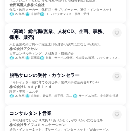
ITエンジニア／ゼロから社内SEを目指せる研修制度♪転勤無！
金氏高麗人参株式会社
食品・飲料メーカー、化粧品・サプリメーカー、通信・インターネット
27年卒
京都府
IT、バックオフィス・事務・受付
〈高崎〉総合職(営業、人材CD、企画、事務、
採用、販売)
人と企業の架け橋へ◇完全土日祝休み◇残業ほぼなし♪転勤なし
株式会社アクセル
人事コンサルティング、人材派遣・職業紹介
27年卒
群馬県
営業、サービス/接客、小売販売/流通、バックオフィス・事務・受付、人事、総務、マーケティング・広告・宣伝
脱毛サロンの受付・カウンセラー
「キレイ」を一緒に育てるお仕事／業界大手総合美容サロンG
株式会社ＬａｄｙＢｉｒｄ
理容・美容・エステ
27年卒
北海道、青森県、岩手県、宮城県、秋田県、山形県、福島県、茨城県、栃木県、群馬県、埼玉県、千葉県、東京都、神奈川県、新潟県、富山県、石川県、福井県、山梨県、長野県、岐阜県、静岡県、愛知県、滋賀県、京都府、大阪府、兵庫県、奈良県、鳥取県、島根県、岡山県、広島県、徳島県、香川県、愛媛県、福岡県、佐賀県、長崎県、熊本県、大分県、宮崎県、鹿児島県、沖縄県
サービス/接客、小売販売/流通
コンサルタント営業
丁寧な研修でしっかり成長！｢ありがとう｣がやりがいになる仕事
株式会社ライフコミュニケーション
通信・インターネット、ITサービス、インターネット・Webサービス