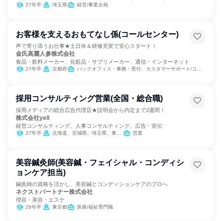
27年卒
埼玉県
経営/事業企画
お客様を支えるおもてなし係(コールセンター)
声で寄り添うお仕事★土日休＆研修充実で安心スタート！
金氏高麗人参株式会社
食品・飲料メーカー、化粧品・サプリメーカー、通信・インターネット
27年卒
京都府
バックオフィス・事務・受付、カスタマーサポート/コールセンター
採用コンサルティング営業(全国・総合職)
採用メディアの総合広告代理店★説明会から内定まで2週間！
株式会社yell
経営コンサルティング、人事コンサルティング、広告・宣伝
27年卒
北海道、宮城県、埼玉県、東京都、神奈川県、大阪府、兵庫県、広島県
営業
美容鍼灸師(美容鍼・フェイシャル・コンディシ
ョンケア担当)
鍼灸師の資格を活かし、美容鍼とコンディションケアのプロへ
ネクストパートナー株式会社
理容・美容・エステ
26年卒
東京都
医療/福祉専門職