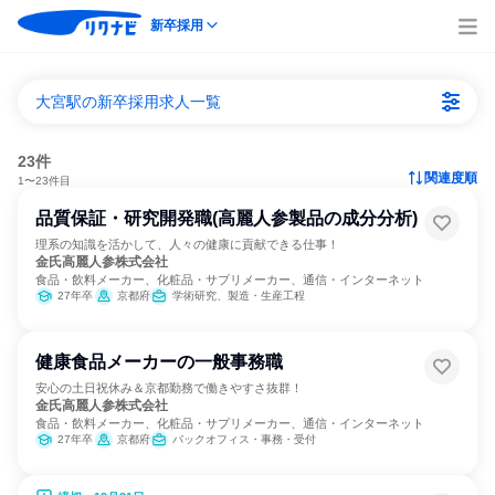
新卒採用
大宮駅の新卒採用求人一覧
23件
関連度順
1〜23件目
品質保証・研究開発職(高麗人参製品の成分分析)
理系の知識を活かして、人々の健康に貢献できる仕事！
金氏高麗人参株式会社
食品・飲料メーカー、化粧品・サプリメーカー、通信・インターネット
27年卒
京都府
学術研究、製造・生産工程
健康食品メーカーの一般事務職
安心の土日祝休み＆京都勤務で働きやすさ抜群！
金氏高麗人参株式会社
食品・飲料メーカー、化粧品・サプリメーカー、通信・インターネット
27年卒
京都府
バックオフィス・事務・受付