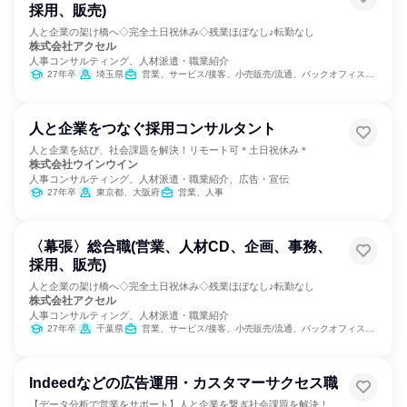
採用、販売)
人と企業の架け橋へ◇完全土日祝休み◇残業ほぼなし♪転勤なし
株式会社アクセル
人事コンサルティング、人材派遣・職業紹介
27年卒
埼玉県
営業、サービス/接客、小売販売/流通、バックオフィス・事務・受付、人事、総務、マーケティング・広告・宣伝
人と企業をつなぐ採用コンサルタント
人と企業を結び、社会課題を解決！リモート可＊土日祝休み＊
株式会社ウインウイン
人事コンサルティング、人材派遣・職業紹介、広告・宣伝
27年卒
東京都、大阪府
営業、人事
〈幕張〉総合職(営業、人材CD、企画、事務、
採用、販売)
人と企業の架け橋へ◇完全土日祝休み◇残業ほぼなし♪転勤なし
株式会社アクセル
人事コンサルティング、人材派遣・職業紹介
27年卒
千葉県
営業、サービス/接客、小売販売/流通、バックオフィス・事務・受付、人事、総務、マーケティング・広告・宣伝
Indeedなどの広告運用・カスタマーサクセス職
【データ分析で営業をサポート】人と企業を繋ぎ社会課題を解決！