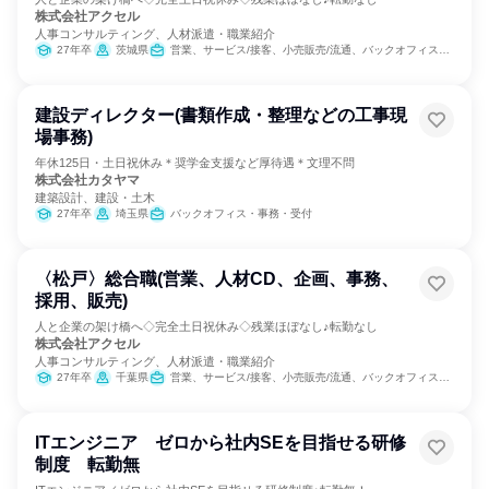
株式会社アクセル
人事コンサルティング、人材派遣・職業紹介
27年卒
茨城県
営業、サービス/接客、小売販売/流通、バックオフィス・事務・受付、人事、総務、マーケティング・広告・宣伝
建設ディレクター(書類作成・整理などの工事現
場事務)
年休125日・土日祝休み＊奨学金支援など厚待遇＊文理不問
株式会社カタヤマ
建築設計、建設・土木
27年卒
埼玉県
バックオフィス・事務・受付
〈松戸〉総合職(営業、人材CD、企画、事務、
採用、販売)
人と企業の架け橋へ◇完全土日祝休み◇残業ほぼなし♪転勤なし
株式会社アクセル
人事コンサルティング、人材派遣・職業紹介
27年卒
千葉県
営業、サービス/接客、小売販売/流通、バックオフィス・事務・受付、人事、総務、マーケティング・広告・宣伝
ITエンジニア ゼロから社内SEを目指せる研修
制度 転勤無