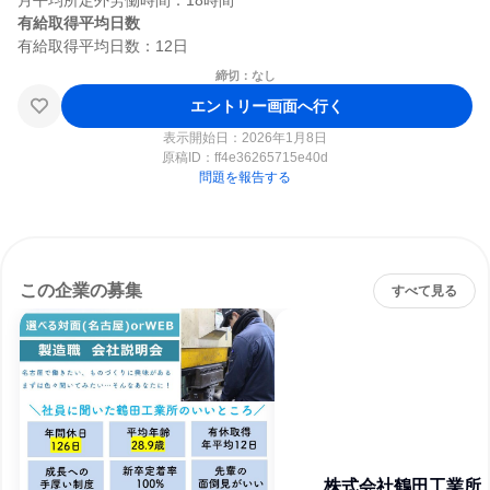
有給取得平均日数
締切：なし
エントリー画面へ行く
表示開始日：2026年1月8日
原稿ID：
ff4e36265715e40d
問題を報告する
この企業の募集
すべて見る
株式会社鶴田工業所