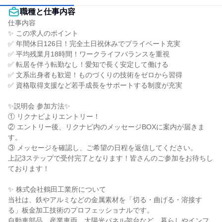
職種と仕事内容
仕事内容

✨ この求人のポイント

✅ 年間休日126日！完全土日祝休みでプライベート充実

✅ 平均残業月18時間！ワークライフバランスを重視

✅ 転居を伴う転勤なし！愛知で長く安定して働ける

✅ 文系出身者も歓迎！ものづくりの技術をゼロから習得

✅ 資格取得支援など若手成長をサポートする制度が充実

✨説明会 参加方法✨

① リクナビよりエントリー！

② エントリー後、リクナビ内のメッセージBOXに案内が届きま
す。

③ メッセージを確認し、ご希望の日程を返信してください。

上記3ステップで受付完了となります！皆さんのご参加をお待ちし
ております！

✨ 株式会社鶴田工業所について

当社は、鉄やアルミなどの金属素材を「切る・曲げる・溶接す
る」板金加工技術のプロフェッショナルです。

自動車部品、産業車両、太陽光パネル架台など、暮らしやインフ