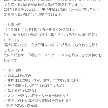
ラを支える部品を多品種少量生産で製造しています。

20代社員比率30％以上、平均年齢28.9歳と若手が活躍しており、
定着率も高い安定した環境で働けます。

✨ 仕事内容

【営業職】（文理不問/文系出身者多数活躍中）

社内で使う材料や製品の発注、取引先への見積り依頼や回答を主
に行います。

電話対応のほか、直接取引先へ伺い、納品や打ち合わせを行うこ
ともあります。

社内外問わず、円滑なコミュニケーションを図ることが大切なお
仕事です。

✨ 働く環境

✅ 完全土日祝休み

✅ 年間休日126日（GW、夏季、年末年始休暇あり）

✅ 平均残業月18.0時間（2023年度実績）

✅ 転居を伴う転勤なし

✅ メンター制度、若手～リーダー研修あり

✅ 業務に必要な資格取得費用は全額会社負担

✅勤務予定地：愛知県