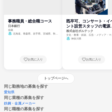
事務職員・総合職コース
既卒可、コンサート・イ
ント設営スタッフの電源
日本銀行
金融
門
株式会社ボルテック
北海道、青森県、岩手県、宮城県、秋田
文化・教養・娯楽、広告・メディア・マ
県、山形県、福島県、茨城県、群馬県、埼玉
ミ、電力・ガス・水道・エネルギー
神奈川県
県、東京都、神奈川県、新潟県、富山県、石
川県、福井県、山梨県、長野県、静岡県、愛
知県、京都府、大阪府、兵庫県、鳥取県、島
根県、岡山県、広島県、山口県、徳島県、香
川県、愛媛県、高知県、福岡県、佐賀県、長
お気に入り
お気に入り
崎県、熊本県、大分県、宮崎県、鹿児島県、
沖縄県
トップページへ
同じ勤務地の募集を探す
愛知県
同じ業種の募集を探す
鉄鋼・金属メーカー
同じ職種の募集を探す