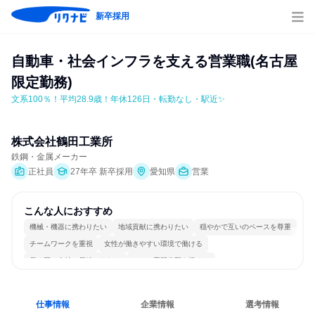
新卒採用
自動車・社会インフラを支える営業職(名古屋
限定勤務)
文系100％！平均28.9歳！年休126日・転勤なし・駅近✨
株式会社鶴田工業所
鉄鋼・金属メーカー
正社員
27年卒 新卒採用
愛知県
営業
こんな人におすすめ
機械・機器に携わりたい
地域貢献に携わりたい
穏やかで互いのペースを尊重
チームワークを重視
女性が働きやすい環境で働ける
長く同じ会社に居続けられる
一つの専門分野を極める
仕事情報
企業情報
選考情報