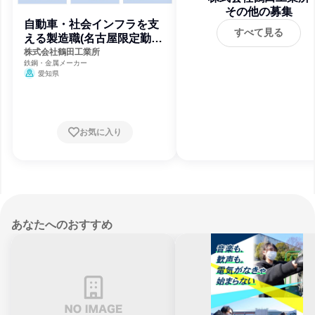
その他の募集
自動車・社会インフラを支
すべて見る
える製造職(名古屋限定勤
務)
株式会社鶴田工業所
鉄鋼・金属メーカー
愛知県
お気に入り
あなたへのおすすめ