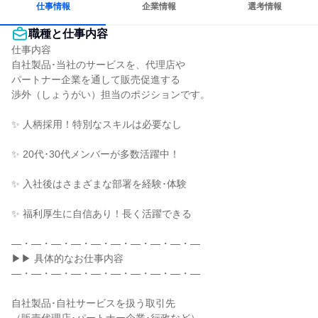
仕事情報
企業情報
選考情報
職種と仕事内容
仕事内容

自社製品･当社のサービスを、代理店や

パートナー企業を通して販売促進する

渉外（しょうがい）担当のポジションです。

✨ 人柄採用！特別なスキルは必要なし

✨ 20代･30代メンバーが多数活躍中！

✨ 入社後はさまざまな部署を経験･体験

✨ 福利厚生に自信あり！長く活躍できる

―・―・―・―・―・―・―・―・―・―

▶▶ 具体的なお仕事内容

―・―・―・―・―・―・―・―・―・―

自社製品･自社サービスを扱う取引先
