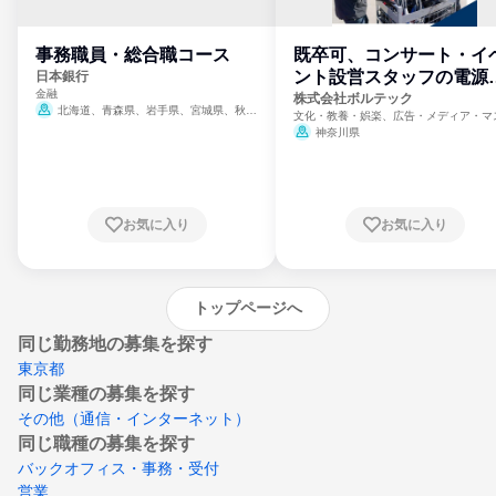
事務職員・総合職コース
既卒可、コンサート・イ
ント設営スタッフの電源
日本銀行
金融
門
株式会社ボルテック
北海道、青森県、岩手県、宮城県、秋田
文化・教養・娯楽、広告・メディア・マ
県、山形県、福島県、茨城県、群馬県、埼玉
ミ、電力・ガス・水道・エネルギー
神奈川県
県、東京都、神奈川県、新潟県、富山県、石
川県、福井県、山梨県、長野県、静岡県、愛
知県、京都府、大阪府、兵庫県、鳥取県、島
根県、岡山県、広島県、山口県、徳島県、香
川県、愛媛県、高知県、福岡県、佐賀県、長
お気に入り
お気に入り
崎県、熊本県、大分県、宮崎県、鹿児島県、
沖縄県
トップページへ
同じ勤務地の募集を探す
東京都
同じ業種の募集を探す
その他（通信・インターネット）
同じ職種の募集を探す
バックオフィス・事務・受付
営業