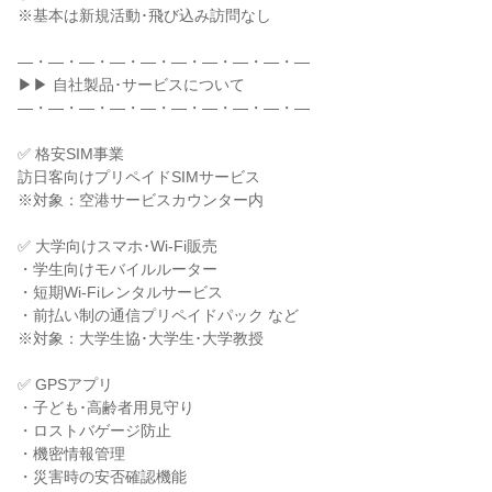
※基本は新規活動･飛び込み訪問なし

―・―・―・―・―・―・―・―・―・―

▶▶ 自社製品･サービスについて

―・―・―・―・―・―・―・―・―・―

✅ 格安SIM事業

訪日客向けプリペイドSIMサービス

※対象：空港サービスカウンター内

✅ 大学向けスマホ･Wi-Fi販売

・学生向けモバイルルーター

・短期Wi-Fiレンタルサービス

・前払い制の通信プリペイドパック など

※対象：大学生協･大学生･大学教授

✅ GPSアプリ

・子ども･高齢者用見守り

・ロストバゲージ防止

・機密情報管理

・災害時の安否確認機能
