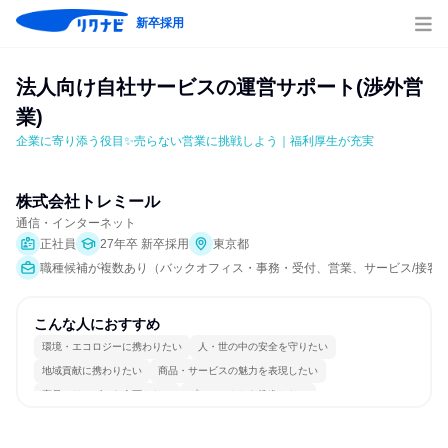
新卒採用
法人向け自社サービスの運営サポート(渉外営
業)
企業に寄り添う役目✨売らない営業に挑戦しよう｜福利厚生が充実
株式会社トレミール
通信・インターネット
正社員
27年卒 新卒採用
東京都
職種候補が複数あり（バックオフィス・事務・受付、営業、サービス/接客、
こんな人におすすめ
環境・エコロジーに携わりたい
人・世の中の安全を守りたい
地域貢献に携わりたい
商品・サービスの魅力を表現したい
商品・サービスを企画したい
プロジェクトを推進したい
コミュニケーションが活発
チームワークを重視
若手が裁量を持てる環境
人とたくさん会話する