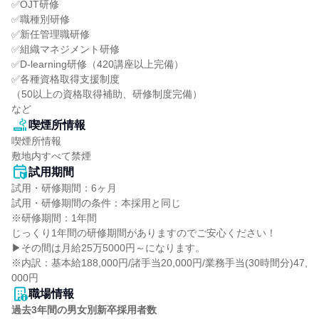
✅OJT研修

✅職種別研修

✅新任管理職研修

✅組織マネジメント研修

✅D-learning研修（420講座以上完備）

✅各種資格取得支援制度

（50以上の資格取得補助、研修制度完備）

など
喫煙所情報
喫煙所情報

敷地内すべて禁煙
試用期間
試用・研修期間：6ヶ月

試用・研修期間の条件：本採用と同じ

※研修期間：1年間

じっくり1年間の研修期間がありますのでご安心ください！

▶その間は月給25万5000円～になります。

※内訳：基本給188,000円/諸手当20,000円/業務手当(30時間分)47,
職場情報
過去3年間の男女別新卒採用者数