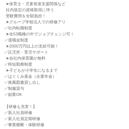
 ➤保育士・児童発達支援関係など

 社内規定の資格取得に伴う

 受験費用を全額負担！

 ➤グループ学校法人での研修アリ

✅社内転職制度

 ➤全53職種の中でジョブチェンジ可！

✅退職金制度

 ➤2000万円以上の支給可能！

✅託児所・育児サポート

 ➤自社内保育園が無料

✅時短勤務制度

 ➤子どもが小学生になるまで

✅はぐくみ基金（企業年金）

✅推薦図書貸し出し

✅制服貸与

✅副業OK

【研修も充実！】

✅新入社員研修

✅新入社員定期研修

✅事業横断・体験研修
