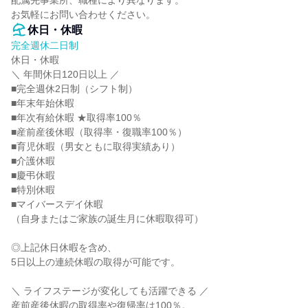
配属先事業所、職種により異なります。

お気軽にお問い合わせください。
休日・休暇
完全週休二日制
休日・休暇

＼ 年間休日120日以上 ／

■完全週休2日制（シフト制）

■年末年始休暇

■年次有給休暇 ★取得率100％

■産前産後休暇（取得率・復職率100％）

■育児休暇（男女ともに取得実績あり）

■介護休暇

■慶弔休暇

■特別休暇

■マイバースデイ休暇

（自身またはご家族の誕生月に休暇取得可）

◎上記休日休暇を含め、

5日以上の連続休暇の取得が可能です。

＼ ライフステージが変化しても活躍できる ／

産前産後休暇の取得率や復帰率は100％。
