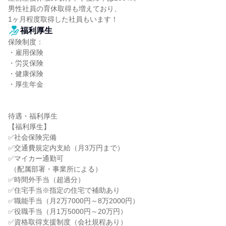
男性社員の育休取得も増えており、

1ヶ月程度取得した社員もいます！
福利厚生
保険制度：

・雇用保険

・労災保険

・健康保険

・厚生年金

待遇・福利厚生

【福利厚生】

✅社会保険完備

✅交通費規定内支給（月3万円まで）

✅マイカー通勤可

 （配属部署・事業所による）

✅時間外手当（超過分）

✅住宅手当※指定の住宅で補助あり

✅職能手当（月2万7000円～8万2000円）

✅役職手当（月1万5000円～20万円）

✅資格取得支援制度（会社規程あり）
