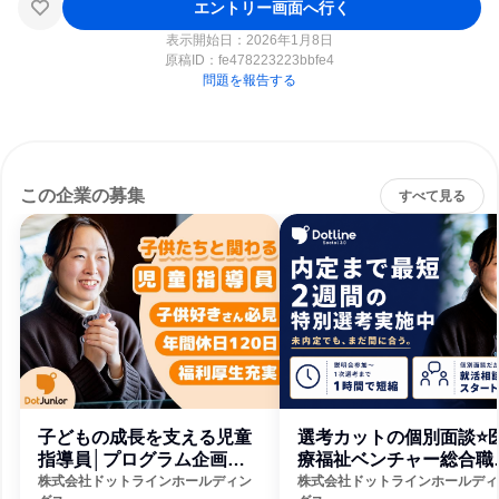
エントリー画面へ行く
表示開始日：2026年1月8日
原稿ID：
fe478223223bbfe4
問題を報告する
この企業の募集
すべて見る
子どもの成長を支える児童
選考カットの個別面談⭐
指導員│プログラム企画・
療福祉ベンチャー総合職
運営等
ース
株式会社ドットラインホールディン
株式会社ドットラインホールディ