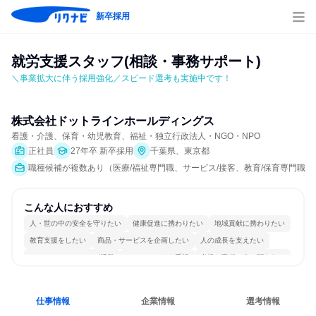
新卒採用
就労支援スタッフ(相談・事務サポート)
＼事業拡大に伴う採用強化／スピード選考も実施中です！
株式会社ドットラインホールディングス
看護・介護、保育・幼児教育、福祉・独立行政法人・NGO・NPO
正社員
27年卒 新卒採用
千葉県、東京都
職種候補が複数あり（医療/福祉専門職、サービス/接客、教育/保育専門職）
こんな人におすすめ
人・世の中の安全を守りたい
健康促進に携わりたい
地域貢献に携わりたい
教育支援をしたい
商品・サービスを企画したい
人の成長を支えたい
コミュニケーションが活発
チームワークを重視
多様な職種の人と関われる
人とたくさん会話する
仕事情報
企業情報
選考情報