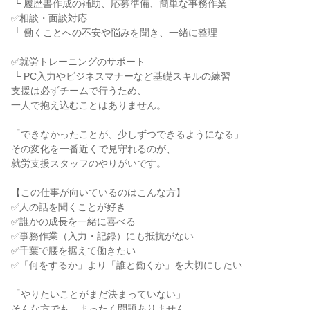
 └ 履歴書作成の補助、応募準備、簡単な事務作業

✅相談・面談対応

 └ 働くことへの不安や悩みを聞き、一緒に整理

✅就労トレーニングのサポート

 └ PC入力やビジネスマナーなど基礎スキルの練習

支援は必ずチームで行うため、

一人で抱え込むことはありません。

「できなかったことが、少しずつできるようになる」

その変化を一番近くで見守れるのが、

就労支援スタッフのやりがいです。

【この仕事が向いているのはこんな方】

✅人の話を聞くことが好き

✅誰かの成長を一緒に喜べる

✅事務作業（入力・記録）にも抵抗がない

✅千葉で腰を据えて働きたい

✅「何をするか」より「誰と働くか」を大切にしたい

「やりたいことがまだ決まっていない」

そんな方でも、まったく問題ありません。
