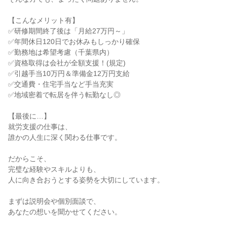
【こんなメリット有】

✅研修期間終了後は「月給27万円～」

✅年間休日120日でお休みもしっかり確保

✅勤務地は希望考慮（千葉県内）

✅資格取得は会社が全額支援！(規定)

✅引越手当10万円＆準備金12万円支給

✅交通費・住宅手当など手当充実

✅地域密着で転居を伴う転勤なし◎

【最後に…】

就労支援の仕事は、

誰かの人生に深く関わる仕事です。

だからこそ、

完璧な経験やスキルよりも、

人に向き合おうとする姿勢を大切にしています。

まずは説明会や個別面談で、

あなたの想いを聞かせてください。
