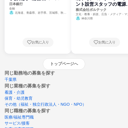
ント設営スタッフの電源
日本銀行
金融
門
株式会社ボルテック
北海道、青森県、岩手県、宮城県、秋田
文化・教養・娯楽、広告・メディア・マ
県、山形県、福島県、茨城県、群馬県、埼玉
ミ、電力・ガス・水道・エネルギー
神奈川県
県、東京都、神奈川県、新潟県、富山県、石
川県、福井県、山梨県、長野県、静岡県、愛
知県、京都府、大阪府、兵庫県、鳥取県、島
根県、岡山県、広島県、山口県、徳島県、香
川県、愛媛県、高知県、福岡県、佐賀県、長
お気に入り
お気に入り
崎県、熊本県、大分県、宮崎県、鹿児島県、
沖縄県
トップページへ
同じ勤務地の募集を探す
千葉県
同じ業種の募集を探す
看護・介護
保育・幼児教育
その他（福祉・独立行政法人・NGO・NPO）
同じ職種の募集を探す
医療/福祉専門職
サービス/接客