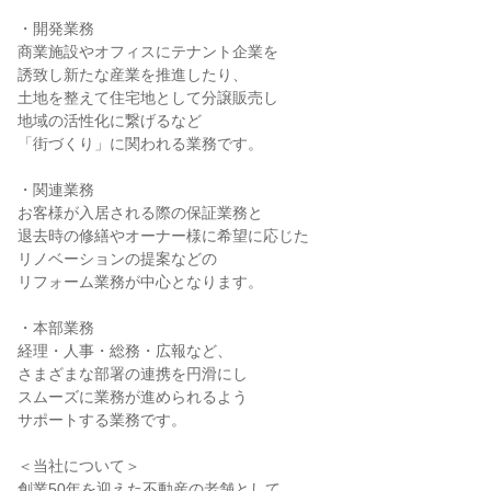
・開発業務

商業施設やオフィスにテナント企業を

誘致し新たな産業を推進したり、

土地を整えて住宅地として分譲販売し

地域の活性化に繋げるなど

「街づくり」に関われる業務です。

・関連業務

お客様が入居される際の保証業務と

退去時の修繕やオーナー様に希望に応じた

リノベーションの提案などの

リフォーム業務が中心となります。

・本部業務

経理・人事・総務・広報など、

さまざまな部署の連携を円滑にし

スムーズに業務が進められるよう

サポートする業務です。

＜当社について＞

創業50年を迎えた不動産の老舗として
