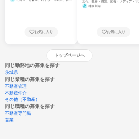
文化・教養・娯楽、広告・メディア・マ
県、山形県、福島県、茨城県、群馬県、埼玉
ミ、電力・ガス・水道・エネルギー
神奈川県
県、東京都、神奈川県、新潟県、富山県、石
川県、福井県、山梨県、長野県、静岡県、愛
知県、京都府、大阪府、兵庫県、鳥取県、島
根県、岡山県、広島県、山口県、徳島県、香
川県、愛媛県、高知県、福岡県、佐賀県、長
お気に入り
お気に入り
崎県、熊本県、大分県、宮崎県、鹿児島県、
沖縄県
トップページへ
同じ勤務地の募集を探す
茨城県
同じ業種の募集を探す
不動産管理
不動産仲介
その他（不動産）
同じ職種の募集を探す
不動産専門職
営業