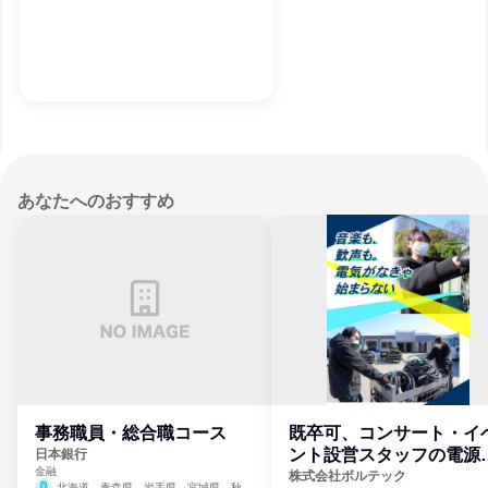
あなたへのおすすめ
事務職員・総合職コース
既卒可、コンサート・イ
ント設営スタッフの電源
日本銀行
金融
門
株式会社ボルテック
北海道、青森県、岩手県、宮城県、秋田