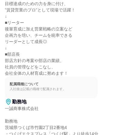
目標達成のための力を身に付け、

”賃貸営業のプロ”として現場で活躍！

↓

■リーター

後輩育成に加え営業戦略の立案など

企画力を培い、チームを統率できる

リーダーとして成長◎

↓

■部店長

部店方針の考案や部店の業績、

社員の管理などをこなし、

会社全体の人材育成に努めます！
配属職種について
入社後は記載の職種で配属されます。
勤務地
一誠商事株式会社

勤務地

茨城県つくば市竹園2丁目2番地4

・つくばエクスプレス「つくば駅」より徒歩14分
