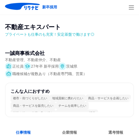
新卒採用
不動産エキスパート
プライベートも仕事のも充実！安定基盤で働けます◎
一誠商事株式会社
不動産管理、不動産仲介、不動産
正社員
27年卒 新卒採用
茨城県
職種候補が複数あり（不動産専門職、営業）
こんな人におすすめ
都市・街づくりがしたい
地域貢献に携わりたい
商品・サービスを企画したい
商品・サービスを販売したい
チームを統率したい
情熱を持って仕事に取り組む
コミュニケーションが活発
明確な目標を追いかける
一つの専門分野を極める
若手が裁量を持てる環境
仕事情報
企業情報
選考情報