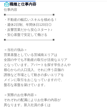
職種と仕事内容
仕事内容

■――――――――――――――■

・不動産の幅広いスキルを積める！

・週休2日制、年間休日120日◎

・反響営業だから安心スタート♪

・安心基盤で安定して働ける

■――――――――――――――■

＜当社の強み＞

営業基盤としている茨城南エリアは

全国の中でも不動産の取引が活発なエリア

となっています。アパートを探す学生さんや

都心からの人口流入、それに伴う店舗の

誘致など市場として動きの多いエリアを

メインに取引をおこなっていますので、

盤石な基盤を築けています。

＜実際のお仕事内容＞

それぞれの配属によりお仕事の内容が

異なります。新入社員の多くは
