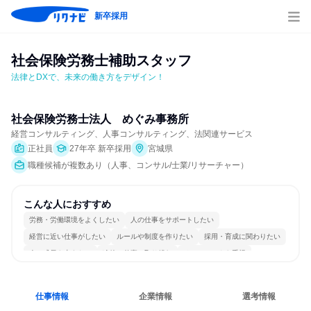
新卒採用
社会保険労務士補助スタッフ
法律とDXで、未来の働き方をデザイン！
社会保険労務士法人　めぐみ事務所
経営コンサルティング、人事コンサルティング、法関連サービス
正社員
27年卒 新卒採用
宮城県
職種候補が複数あり（人事、コンサル/士業/リサーチャー）
こんな人におすすめ
労務・労働環境をよくしたい
人の仕事をサポートしたい
経営に近い仕事がしたい
ルールや制度を作りたい
採用・育成に関わりたい
人の成長を支えたい
冷静に仕事に取り組む
チームワークを重視
多様な職種の人と関われる
目標に追われず働ける
仕事情報
企業情報
選考情報