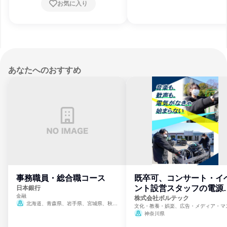
お気に入り
あなたへのおすすめ
事務職員・総合職コース
既卒可、コンサート・イ
ント設営スタッフの電源
日本銀行
金融
門
株式会社ボルテック
北海道、青森県、岩手県、宮城県、秋田
文化・教養・娯楽、広告・メディア・マ
県、山形県、福島県、茨城県、群馬県、埼玉
ミ、電力・ガス・水道・エネルギー
神奈川県
県、東京都、神奈川県、新潟県、富山県、石
川県、福井県、山梨県、長野県、静岡県、愛