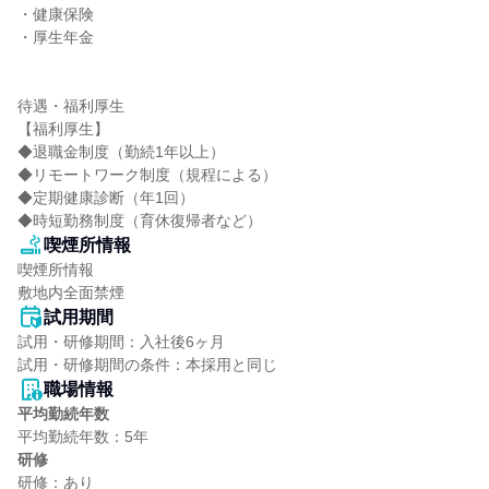
・健康保険

・厚生年金

待遇・福利厚生

【福利厚生】

◆退職金制度（勤続1年以上）

◆リモートワーク制度（規程による）

◆定期健康診断（年1回）

◆時短勤務制度（育休復帰者など）
喫煙所情報
喫煙所情報

敷地内全面禁煙
試用期間
試用・研修期間：入社後6ヶ月

職場情報
平均勤続年数
研修
研修：あり
