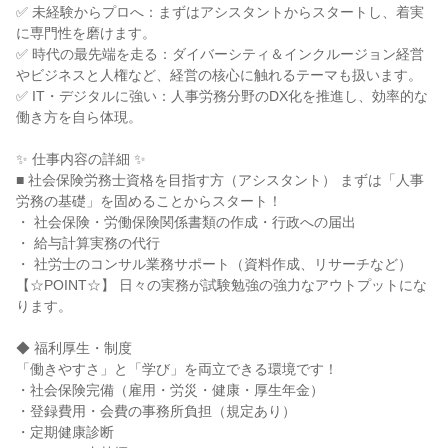
✅ 未経験からプロへ：まずはアシスタントからスタートし、着実
に専門性を磨けます。

✅ 時代の最先端を走る：ダイバーシティ＆インクルージョン経営
やビジネスと人権など、経営の核心に触れるテーマも扱います。

✅ IT・デジタルに強い：人事労務分野のDX化を推進し、効率的な
働き方を自ら体現。

✨ 仕事内容の詳細 ✨

■ 社会保険労務士資格を目指す方（アシスタント） まずは「人事
労務の基礎」を固めることからスタート！

・ 社会保険・労働保険関係書類の作成・行政への届出

・ 給与計算実務の代行

・ 社労士のコンサル業務サポート（資料作成、リサーチなど）

【☆POINT☆】 日々の実務が試験勉強の強力なアウトプットにな
ります。

◆ 福利厚生・制度

「働きやすさ」と「学び」を両立できる環境です！

・社会保険完備（雇用・労災・健康・厚生年金）

・登録費用・会費の事務所負担（規定あり）

・定期健康診断
