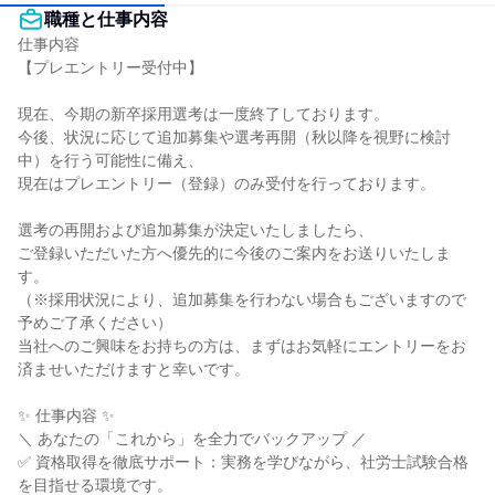
職種と仕事内容
仕事内容

【プレエントリー受付中】

現在、今期の新卒採用選考は一度終了しております。

今後、状況に応じて追加募集や選考再開（秋以降を視野に検討
中）を行う可能性に備え、

現在はプレエントリー（登録）のみ受付を行っております。

選考の再開および追加募集が決定いたしましたら、

ご登録いただいた方へ優先的に今後のご案内をお送りいたしま
す。

（※採用状況により、追加募集を行わない場合もございますので
予めご了承ください）

当社へのご興味をお持ちの方は、まずはお気軽にエントリーをお
済ませいただけますと幸いです。

✨ 仕事内容 ✨

＼ あなたの「これから」を全力でバックアップ ／

✅ 資格取得を徹底サポート：実務を学びながら、社労士試験合格
を目指せる環境です。
