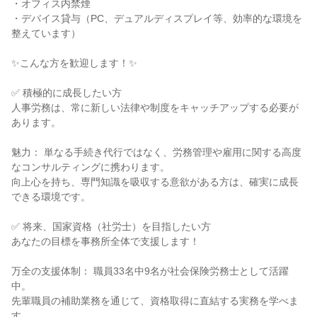
・オフィス内禁煙

・デバイス貸与（PC、デュアルディスプレイ等、効率的な環境を
整えています）

✨こんな方を歓迎します！✨

✅ 積極的に成長したい方

人事労務は、常に新しい法律や制度をキャッチアップする必要が
あります。

魅力： 単なる手続き代行ではなく、労務管理や雇用に関する高度
なコンサルティングに携わります。

向上心を持ち、専門知識を吸収する意欲がある方は、確実に成長
できる環境です。

✅ 将来、国家資格（社労士）を目指したい方

あなたの目標を事務所全体で支援します！

万全の支援体制： 職員33名中9名が社会保険労務士として活躍
中。

先輩職員の補助業務を通じて、資格取得に直結する実務を学べま
す。
