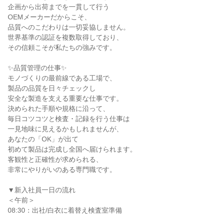
企画から出荷までを一貫して行う

OEMメーカーだからこそ、

品質へのこだわりは一切妥協しません。

世界基準の認証を複数取得しており、

その信頼こそが私たちの強みです。

✨品質管理の仕事✨

モノづくりの最前線である工場で、

製品の品質を日々チェックし

安全な製造を支える重要な仕事です。

決められた手順や規格に沿って、

毎日コツコツと検査・記録を行う仕事は

一見地味に見えるかもしれませんが、

あなたの「OK」が出て

初めて製品は完成し全国へ届けられます。

客観性と正確性が求められる、

非常にやりがいのある専門職です。

▼新入社員一日の流れ

＜午前＞

08:30：出社/白衣に着替え検査室準備
