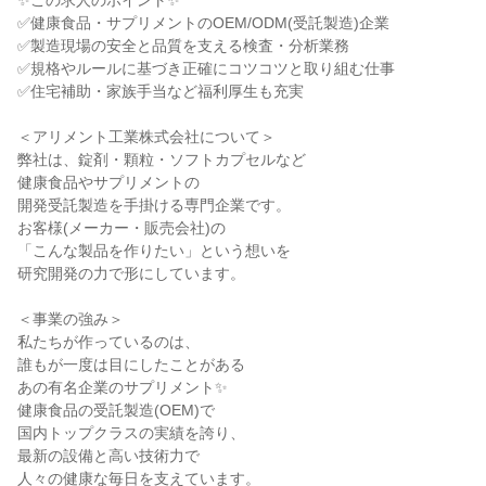
✨この求人のポイント✨

✅健康食品・サプリメントのOEM/ODM(受託製造)企業

✅製造現場の安全と品質を支える検査・分析業務

✅規格やルールに基づき正確にコツコツと取り組む仕事

✅住宅補助・家族手当など福利厚生も充実

＜アリメント工業株式会社について＞

弊社は、錠剤・顆粒・ソフトカプセルなど

健康食品やサプリメントの

開発受託製造を手掛ける専門企業です。

お客様(メーカー・販売会社)の

「こんな製品を作りたい」という想いを

研究開発の力で形にしています。

＜事業の強み＞

私たちが作っているのは、

誰もが一度は目にしたことがある

あの有名企業のサプリメント✨

健康食品の受託製造(OEM)で

国内トップクラスの実績を誇り、

最新の設備と高い技術力で

人々の健康な毎日を支えています。
