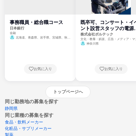
事務職員・総合職コース
既卒可、コンサート・イ
ント設営スタッフの電源
日本銀行
金融
門
株式会社ボルテック
北海道、青森県、岩手県、宮城県、秋田
文化・教養・娯楽、広告・メディア・マ
県、山形県、福島県、茨城県、群馬県、埼玉
ミ、電力・ガス・水道・エネルギー
神奈川県
県、東京都、神奈川県、新潟県、富山県、石
川県、福井県、山梨県、長野県、静岡県、愛
知県、京都府、大阪府、兵庫県、鳥取県、島
根県、岡山県、広島県、山口県、徳島県、香
川県、愛媛県、高知県、福岡県、佐賀県、長
お気に入り
お気に入り
崎県、熊本県、大分県、宮崎県、鹿児島県、
沖縄県
トップページへ
同じ勤務地の募集を探す
静岡県
同じ業種の募集を探す
食品・飲料メーカー
化粧品・サプリメーカー
製薬