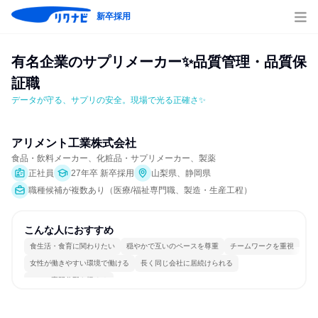
新卒採用
有名企業のサプリメーカー✨品質管理・品質保
証職
データが守る、サプリの安全。現場で光る正確さ✨
アリメント工業株式会社
食品・飲料メーカー、化粧品・サプリメーカー、製薬
正社員
27年卒 新卒採用
山梨県、静岡県
職種候補が複数あり（医療/福祉専門職、製造・生産工程）
こんな人におすすめ
食生活・食育に関わりたい
穏やかで互いのペースを尊重
チームワークを重視
女性が働きやすい環境で働ける
長く同じ会社に居続けられる
一つの専門分野を極める