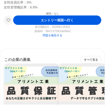
女性役員比率：0%

締切：なし
エントリー画面へ行く
表示開始日：2026年1月8日
原稿ID：
f947c37591da08e2
問題を報告する
この企業の募集
すべて見る