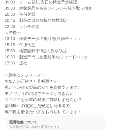
09:00：チーム朝礼/当日の検査予定確認

09:30：対象製品を製造ラインから抜き取り検査

10:30：午前休憩

10:45：製品の成分分析や物性測定

12:30：ランチ休憩

＜午後＞

13:10：検査データの集計/規格値チェック

15:15：午後休憩

15:30：検査記録(日報)の作成/入力

16:30：製造部門に検査結果のフィードバック

17:30：退社

✨最後にメッセージ✨

あなたの正確さと几帳面さが、

私たちが作る製品の安全を直接支えます。

モノづくりの現場でデータと向き合い、

コツコツと日本の健康に貢献しませんか？

福利厚生の充実した安定した環境で、

専門性を磨きたい方をお待ちしています！
配属職種について
入社後は記載の職種で配属されます。