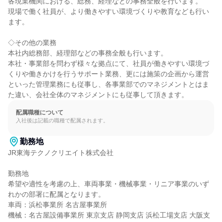
各現業機関における、総務、経理などの事務全般を行います。

現場で働く社員が、より働きやすい環境づくりや教育なども行い
ます。

◇その他の業務

本社内総務部、経理部などの事務全般も行います。

本社・事業部を問わず様々な拠点にて、社員が働きやすい環境づ
くりや働きかけを行うサポート業務、更には施策の企画から運営
といった管理業務にも従事し、各事業部でのマネジメントとはま
た違い、会社全体のマネジメントにも従事して頂きます。
配属職種について
入社後は記載の職種で配属されます。
勤務地
JR東海テクノクリエイト株式会社

勤務地

希望や適性を考慮の上、車両事業・機械事業・リニア事業のいず
れかの部署に配属となります。

車両：浜松事業所 名古屋事業所

機械：名古屋設備事業所 東京支店 静岡支店 浜松工場支店 大阪支