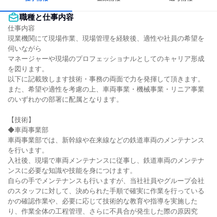
職種と仕事内容
仕事内容

現業機関にて現場作業、現場管理を経験後、適性や社員の希望を
伺いながら

マネージャーや現場のプロフェッショナルとしてのキャリア形成
を図ります。

以下に記載致します技術・事務の両面で力を発揮して頂きます。

また、希望や適性を考慮の上、車両事業・機械事業・リニア事業
のいずれかの部署に配属となります。

【技術】

◆車両事業部

車両事業部では、新幹線や在来線などの鉄道車両のメンテナンス
を行います。

入社後、現場で車両メンテナンスに従事し、鉄道車両のメンテナ
ンスに必要な知識や技能を身につけます。

自らの手でメンテナンスも行いますが、当社社員やグループ会社
のスタッフに対して、決められた手順で確実に作業を行っている
かの確認作業や、必要に応じて技術的な教育や指導を実施した
り、作業全体の工程管理、さらに不具合が発生した際の原因究