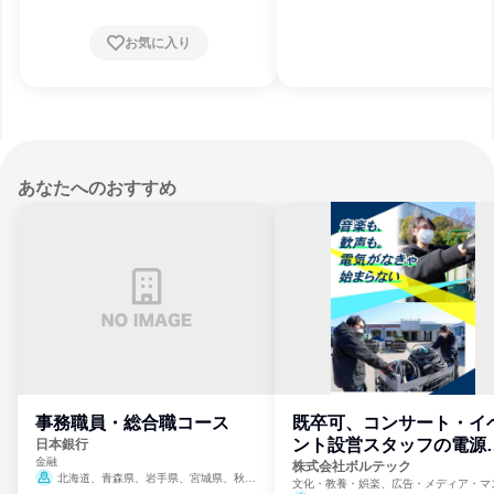
お気に入り
あなたへのおすすめ
事務職員・総合職コース
既卒可、コンサート・イ
ント設営スタッフの電源
日本銀行
金融
門
株式会社ボルテック
北海道、青森県、岩手県、宮城県、秋田
文化・教養・娯楽、広告・メディア・マ