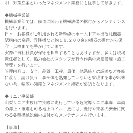
明、対策立案といったマネジメント業務にも従事して頂きます。

◆機械事業部

機械事業部では、鉄道に関わる機械設備の据付からメンテナンス
を行います。

日々、お客様がご利用される新幹線のホームドアや出改札機器、
駅構内の空調、昇降機など約１８,２００台の機器の据付から保
守・点検までを手がけています。

実際に当社社員が保守を担当することもありますが、多くは現場
責任者として、協力会社のスタッフが行う作業の統括管理（施工
管理）を行います。

管理内容は、安全、品質、工程、原価、他系統との調整など多岐
に渡り、請け負う工事全体を熟知していないと管理する事が出来
ない為、幅広い知識とマネジメント経験が必須となります。

◆リニア事業部

山梨リニア実験線で実際に走行している超電導リニア車両、車両
の浮上・推進を司る地上コイル、更には、走行や乗客の安全に関
わる各種機械設備の据付からメンテナンスを行います。

【事務】
