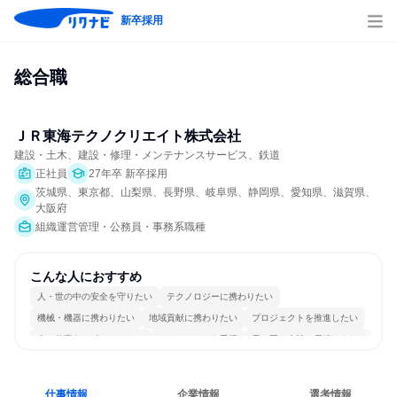
新卒採用
総合職
ＪＲ東海テクノクリエイト株式会社
建設・土木、建設・修理・メンテナンスサービス、鉄道
正社員
27年卒 新卒採用
茨城県、東京都、山梨県、長野県、岐阜県、静岡県、愛知県、滋賀県、
大阪府
組織運営管理・公務員・事務系職種
こんな人におすすめ
人・世の中の安全を守りたい
テクノロジーに携わりたい
機械・機器に携わりたい
地域貢献に携わりたい
プロジェクトを推進したい
人の仕事をサポートしたい
チームワークを重視
長く同じ会社に居続けられる
一つの専門分野を極める
若手が裁量を持てる環境
仕事情報
企業情報
選考情報