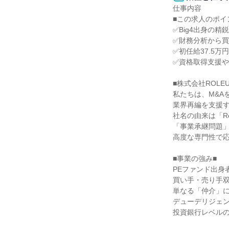
仕事内容

■この求人のポイン
✅Big4出身の精
✅財務分析から買
✅初任給37.5
✅資格取得支援や
■株式会社ROLEU
私たちは、M&A
業界再編を支援す
社名の由来は「Ro
「事業承継問題」
高度な専門性で応
■事業の強み■

PEファンド出身
買い手・売り手双
単なる「仲介」に
デューデリジェン
投資銀行レベルの