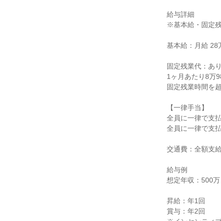
給与詳細

※基本給・固定残
基本給：月給 28万
固定残業代：あり
1ヶ月あたり8万9
固定残業時間を超
【一律手当】

全員に一律で支払
全員に一律で支払
交通費：全額支給
給与例

想定年収：500万
昇給：年1回

賞与：年2回
