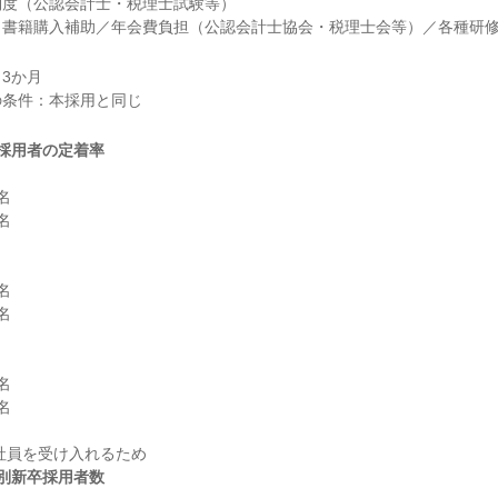
度（公認会計士・税理士試験等）

／書籍購入補助／年会費負担（公認会計士協会・税理士会等）／各種研
3か月

採用者の定着率












別新卒採用者数