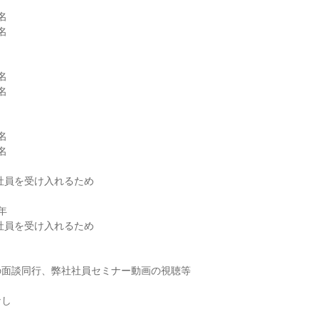













