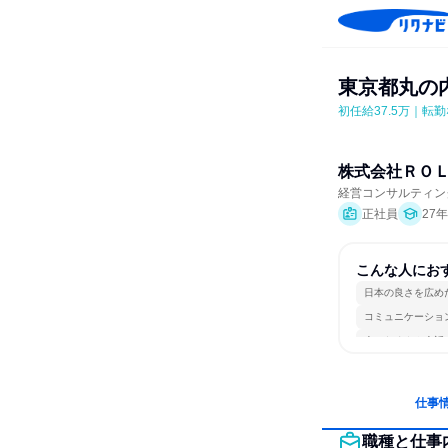
東京都丸の内
初任給37.5万｜
株式会社ＲＯ
経営コンサルティン
正社員
27
こんな人にお
日本の良さを広め
コミュニケーショ
人とたくさん会話
仕事
職種と仕事