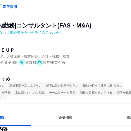
新卒採用
勤務|コンサルタント(FAS・M&A)
転勤なし｜未経験から一生モノのスキルを！
ＬＥＵＰ
グ、人材派遣・職業紹介、会計・税務・監査
年卒 新卒採用
東京都
経営/事業企画
すすめ
たい
新規事業を立ち上げたい
経営に近い仕事がしたい
情熱を持って仕事に取り組む
ンが活発
常に新しいものに挑戦
チームワークを重視
明確な目標を追いかける
若手が裁
する
情報
企業情報
選
内容