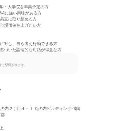
大学・大学院を卒業予定の方

&Aに強い興味がある方

愚直に取り組める方

市場価値を上げたい方

に対し、自ら考え行動できる方

に基づいた論理的な対話が得意な方
て
種で配属されます。


の内２丁目４－１ 丸の内ビルディング28階

京都
以上