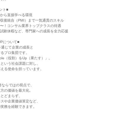
ト■

鋭から直接学べる環境

収後統合（PMI）まで一気通貫のスキル

万円〜！コンサル業界トップクラスの待遇

試験休暇など、専門家への成長を全力応援

Pについて■

を通じて企業の成長と

るプロ集団です。

le（役割）をUp（果たす）」。

という社会課題に対し、

える使命を担っています。

者ならではの視点で、

方の価値を最大化。

とどまらず、

スや企業価値算定など、

実務を経験できます。
