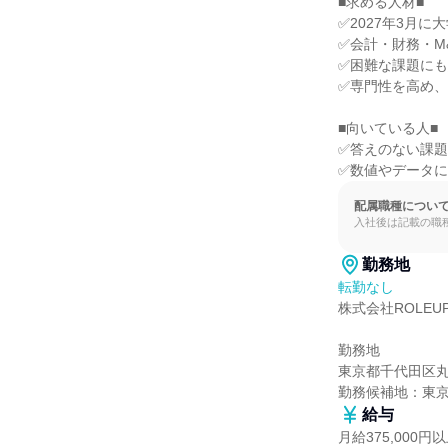
■求める人材■

✅2027年3月に
✅会計・財務・M
✅困難な課題にも
✅専門性を高め、
■向いている人■

✅答えのない課題
✅数値やデータ
配属職種につい
入社後は記載の職
勤務地
転勤なし
株式会社ROLEUP
勤務地

東京都千代田区丸
勤務候補地：東
給与
月給375,000円