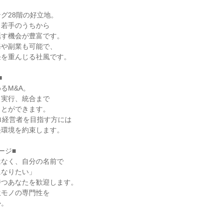
グ28階の好立地。

若手のうちから

す機会が豊富です。

や副業も可能で、

を重んじる社風です。



M&A。

実行、統合まで

とができます。

ロ経営者を目指す方には

環境を約束します。

ジ■

なく、自分の名前で

なりたい」

つあなたを歓迎します。

モノの専門性を

。
