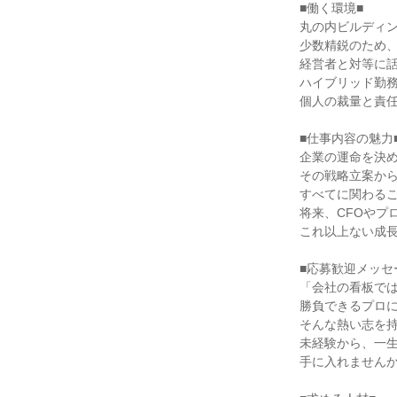
■働く環境■

丸の内ビルディン
少数精鋭のため、
経営者と対等に話
ハイブリッド勤務
個人の裁量と責任
■仕事内容の魅力■
企業の運命を決める
その戦略立案から
すべてに関わるこ
将来、CFOやプ
これ以上ない成長
■応募歓迎メッセー
「会社の看板では
勝負できるプロに
そんな熱い志を持
未経験から、一生
手に入れませんか