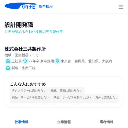
新卒採用
設計開発職
世界が認める自動化技術の三共製作所
株式会社三共製作所
機械・医療機器メーカー
正社員
27年卒 新卒採用
東京都、静岡県、愛知県、大阪府
製造・生産工程
こんな人におすすめ
テクノロジーに携わりたい
機械・機器に携わりたい
商品・サービスを販売したい
商品・サービスを製作したい
海外と交流したい
情熱を持って仕事に取り組む
常に新しいものに挑戦
グローバル志向が強い
多様な職種の人と関われる
一つの専門分野を極める
仕事情報
企業情報
選考情報