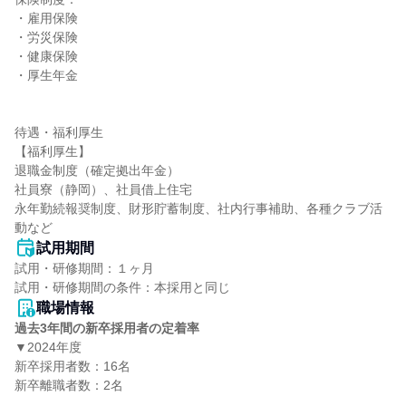
・雇用保険

・労災保険

・健康保険

・厚生年金

待遇・福利厚生

【福利厚生】

退職金制度（確定拠出年金）

社員寮（静岡）、社員借上住宅

永年勤続報奨制度、財形貯蓄制度、社内行事補助、各種クラブ活
動など
試用期間
試用・研修期間：１ヶ月

職場情報
過去3年間の新卒採用者の定着率
▼2024年度

新卒採用者数：16名

新卒離職者数：2名
