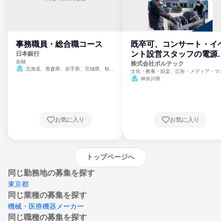
事務職員・総合職コース
既卒可、コンサート・イ
ント設営スタッフの電源
日本銀行
金融
門
株式会社ボルテック
北海道、青森県、岩手県、宮城県、秋田
文化・教養・娯楽、広告・メディア・マ
県、山形県、福島県、茨城県、群馬県、埼玉
ミ、電力・ガス・水道・エネルギー
神奈川県
県、東京都、神奈川県、新潟県、富山県、石
川県、福井県、山梨県、長野県、静岡県、愛
知県、京都府、大阪府、兵庫県、鳥取県、島
根県、岡山県、広島県、山口県、徳島県、香
川県、愛媛県、高知県、福岡県、佐賀県、長
お気に入り
お気に入り
崎県、熊本県、大分県、宮崎県、鹿児島県、
沖縄県
トップページへ
同じ勤務地の募集を探す
東京都
同じ業種の募集を探す
機械・医療機器メーカー
同じ職種の募集を探す