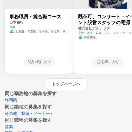
事務職員・総合職コース
既卒可、コンサート・イ
ント設営スタッフの電源
日本銀行
金融
門
株式会社ボルテック
北海道、青森県、岩手県、宮城県、秋田
文化・教養・娯楽、広告・メディア・マ
県、山形県、福島県、茨城県、群馬県、埼玉
ミ、電力・ガス・水道・エネルギー
神奈川県
県、東京都、神奈川県、新潟県、富山県、石
川県、福井県、山梨県、長野県、静岡県、愛
知県、京都府、大阪府、兵庫県、鳥取県、島
根県、岡山県、広島県、山口県、徳島県、香
川県、愛媛県、高知県、福岡県、佐賀県、長
お気に入り
お気に入り
崎県、熊本県、大分県、宮崎県、鹿児島県、
沖縄県
トップページへ
同じ勤務地の募集を探す
静岡県
同じ業種の募集を探す
その他（製造・メーカー）
同じ職種の募集を探す
営業