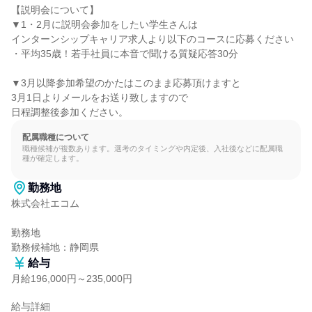
【説明会について】

▼1・2月に説明会参加をしたい学生さんは

インターンシップキャリア求人より以下のコースに応募ください

・平均35歳！若手社員に本音で聞ける質疑応答30分

▼3月以降参加希望のかたはこのまま応募頂けますと

3月1日よりメールをお送り致しますので

日程調整後参加ください。
配属職種について
職種候補が複数あります。選考のタイミングや内定後、入社後などに配属職
種が確定します。
勤務地
株式会社エコム

勤務地

勤務候補地：静岡県
給与
月給196,000円～235,000円
給与詳細
