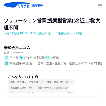
新卒採用
ソリューション営業(提案型営業)(名証上場)文
理不問
入社3年定着100％！30代活躍が可能！「雰囲気が良い」職場
株式会社エコム
製造・メーカー
正社員
27年卒 新卒採用
静岡県
職種候補が複数あり（営業、製造・生産工程、建築/土木/プラント専門職）
こんな人におすすめ
環境・エコロジーに携わりたい
機械・機器に携わりたい
地域貢献に携わりたい
商品・サービスを企画したい
商品・サービスを製作したい
コミュニケーションが活発
常に新しいものに挑戦
チームワークを重視
長く同じ会社に居続けられる
若手が裁量を持てる環境