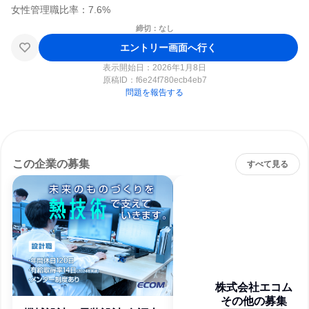
締切：なし
エントリー画面へ行く
表示開始日：2026年1月8日
原稿ID：
f6e24f780ecb4eb7
問題を報告する
この企業の募集
すべて見る
株式会社エコム
その他の募集