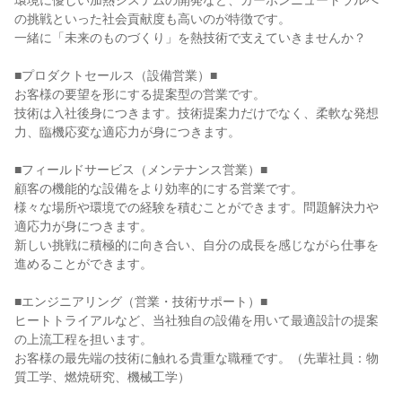
環境に優しい加熱システムの開発など、カーボンニュートラルへ
の挑戦といった社会貢献度も高いのが特徴です。

一緒に「未来のものづくり」を熱技術で支えていきませんか？

■プロダクトセールス（設備営業）■

お客様の要望を形にする提案型の営業です。

技術は入社後身につきます。技術提案力だけでなく、柔軟な発想
力、臨機応変な適応力が身につきます。

■フィールドサービス（メンテナンス営業）■

顧客の機能的な設備をより効率的にする営業です。

様々な場所や環境での経験を積むことができます。問題解決力や
適応力が身につきます。

新しい挑戦に積極的に向き合い、自分の成長を感じながら仕事を
進めることができます。

■エンジニアリング（営業・技術サポート）■

ヒートトライアルなど、当社独自の設備を用いて最適設計の提案
の上流工程を担います。

お客様の最先端の技術に触れる貴重な職種です。（先輩社員：物
質工学、燃焼研究、機械工学）
