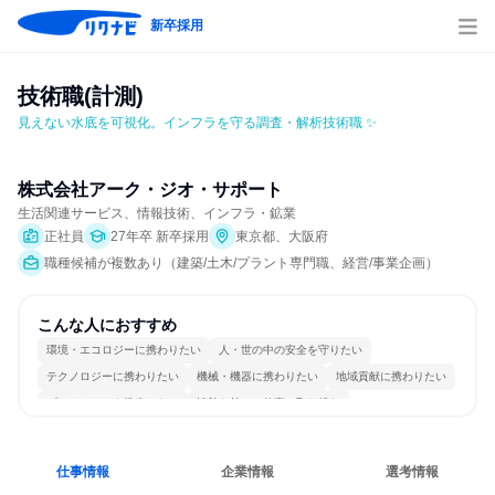
新卒採用
技術職(計測)
見えない水底を可視化。インフラを守る調査・解析技術職 ✨
株式会社アーク・ジオ・サポート
生活関連サービス、情報技術、インフラ・鉱業
正社員
27年卒 新卒採用
東京都、大阪府
職種候補が複数あり（建築/土木/プラント専門職、経営/事業企画）
こんな人におすすめ
環境・エコロジーに携わりたい
人・世の中の安全を守りたい
テクノロジーに携わりたい
機械・機器に携わりたい
地域貢献に携わりたい
プロジェクトを推進したい
情熱を持って仕事に取り組む
常に新しいものに挑戦
チームワークを重視
仕事情報
企業情報
選考情報