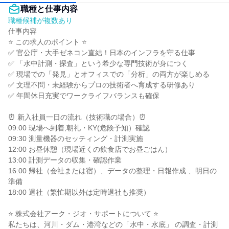
職種と仕事内容
職種候補が複数あり
仕事内容

⭐ この求人のポイント ⭐

✅ 官公庁・大手ゼネコン直結！日本のインフラを守る仕事

✅ 「水中計測・探査」という希少な専門技術が身につく

✅ 現場での「発見」とオフィスでの「分析」の両方が楽しめる

✅ 文理不問・未経験からプロの技術者へ育成する研修あり

✅ 年間休日充実でワークライフバランスも確保

⏰ 新入社員一日の流れ（技術職の場合）⏰

09:00 現場へ到着,朝礼・KY(危険予知）確認

09:30 測量機器のセッティング・計測実施

12:00 お昼休憩（現場近くの飲食店でお昼ごはん）

13:00 計測データの収集・確認作業

16:00 帰社（会社または宿）、データの整理・日報作成 、明日の
準備

18:00 退社（繁忙期以外は定時退社も推奨）

⭐ 株式会社アーク・ジオ・サポートについて ⭐

私たちは、河川・ダム・港湾などの「水中・水底」 の調査・計測