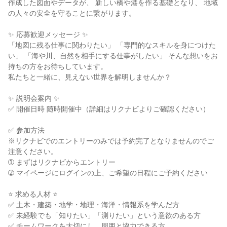
作成した図面やデータが、 新しい橋や港を作る基礎となり、 地域
の人々の安全を守ることに繋がります。

✨ 応募歓迎メッセージ ✨

「地図に残る仕事に関わりたい」 「専門的なスキルを身につけた
い」 「海や川、自然を相手にする仕事がしたい」 そんな想いをお
持ちの方をお待ちしています。

私たちと一緒に、見えない世界を解明しませんか？

✨ 説明会案内 ✨

✅ 開催日時 随時開催中（詳細はリクナビよりご確認ください）

✅ 参加方法

※リクナビでのエントリーのみでは予約完了となりませんのでご
注意ください。

➀ まずはリクナビからエントリー

➁ マイページにログインの上、ご希望の日程にご予約ください

⭐ 求める人材 ⭐

✅ 土木・建築・地学・地理・海洋・情報系を学んだ方

✅ 未経験でも「知りたい」「測りたい」という意欲のある方

✅ チームワークを大切にし、周囲と協力できる方
