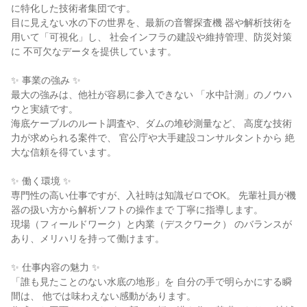
に特化した技術者集団です。

目に見えない水の下の世界を、最新の音響探査機 器や解析技術を
用いて「可視化」し、 社会インフラの建設や維持管理、防災対策
に 不可欠なデータを提供しています。

✨ 事業の強み ✨

最大の強みは、他社が容易に参入できない 「水中計測」のノウハ
ウと実績です。

海底ケーブルのルート調査や、ダムの堆砂測量など、 高度な技術
力が求められる案件で、 官公庁や大手建設コンサルタントから 絶
大な信頼を得ています。

✨ 働く環境 ✨

専門性の高い仕事ですが、入社時は知識ゼロでOK。 先輩社員が機
器の扱い方から解析ソフトの操作まで 丁寧に指導します。

現場（フィールドワーク）と内業（デスクワーク） のバランスが
あり、メリハリを持って働けます。

✨ 仕事内容の魅力 ✨

「誰も見たことのない水底の地形」を 自分の手で明らかにする瞬
間は、 他では味わえない感動があります。
