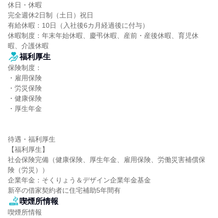
休日・休暇

完全週休2日制（土日）祝日

有給休暇：10日（入社後6カ月経過後に付与）

休暇制度：年末年始休暇、慶弔休暇、産前・産後休暇、育児休
暇、介護休暇
福利厚生
保険制度：

・雇用保険

・労災保険

・健康保険

・厚生年金

待遇・福利厚生

【福利厚生】

社会保険完備（健康保険、厚生年金、雇用保険、労働災害補償保
険（労災））

企業年金：そくりょう＆デザイン企業年金基金

新卒の借家契約者に住宅補助5年間有
喫煙所情報
喫煙所情報
