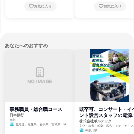
お気に入り
お気に入り
あなたへのおすすめ
事務職員・総合職コース
既卒可、コンサート・イ
ント設営スタッフの電源
日本銀行
金融
門
株式会社ボルテック
北海道、青森県、岩手県、宮城県、秋田
文化・教養・娯楽、広告・メディア・マ
県、山形県、福島県、茨城県、群馬県、埼玉
ミ、電力・ガス・水道・エネルギー
神奈川県
県、東京都、神奈川県、新潟県、富山県、石