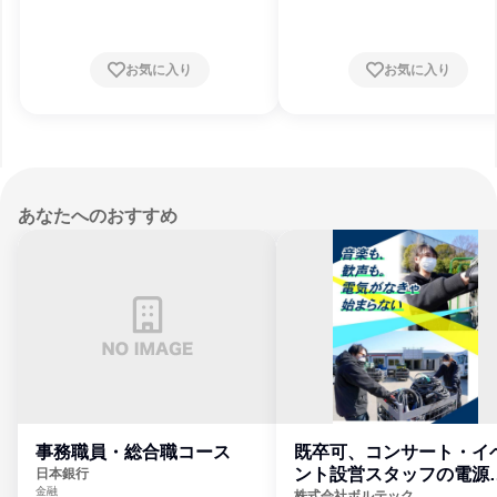
お気に入り
お気に入り
あなたへのおすすめ
事務職員・総合職コース
既卒可、コンサート・イ
ント設営スタッフの電源
日本銀行
金融
門
株式会社ボルテック