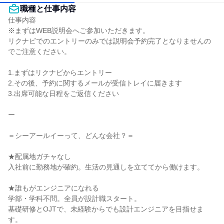
職種と仕事内容
仕事内容

※まずはWEB説明会へご参加いただきます。

リクナビでのエントリーのみでは説明会予約完了となりませんの
でご注意ください。

1.まずはリクナビからエントリー

2.その後、予約に関するメールが受信トレイに届きます

3.出席可能な日程をご返信ください

ー

＝シーアールイーって、どんな会社？＝

★配属地ガチャなし

入社前に勤務地が確約。生活の見通しを立ててから働けます。

★誰もがエンジニアになれる

学部・学科不問。全員が設計職スタート。

基礎研修とOJTで、未経験からでも設計エンジニアを目指せま
す。
