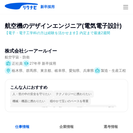
新卒採用
航空機のデザインエンジニア(電気電子設計)
【電子・電子工学科の方は経験を活かせます】内定まで最速2週間
株式会社シーアールイー
航空宇宙・防衛
正社員
27年卒 新卒採用
栃木県、群馬県、東京都、岐阜県、愛知県、兵庫県
製造・生産工程
こんな人におすすめ
人・世の中の安全を守りたい
テクノロジーに携わりたい
機械・機器に携わりたい
穏やかで互いのペースを尊重
コミュニケーションが活発
常に新しいものに挑戦
チームワークを重視
自分の好きな場所で働ける
一つの専門分野を極める
若手が裁量を持てる環境
仕事情報
企業情報
選考情報