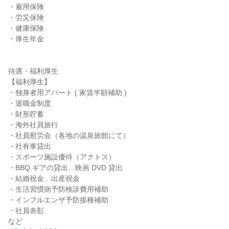
・雇用保険

・労災保険

・健康保険

・厚生年金

待遇・福利厚生

【福利厚生】

・独身者用アパート ( 家賃半額補助 )

・退職金制度

・財形貯蓄

・海外社員旅行

・社員慰労会（各地の温泉旅館にて）

・社有車貸出

・スポーツ施設優待（アクトス）

・BBQ ギアの貸出、映画 DVD 貸出

・結婚祝金、出産祝金

・生活習慣病予防検診費用補助

・インフルエンザ予防接種補助

・社員表彰

など