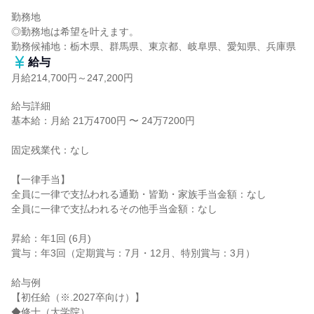
勤務地

◎勤務地は希望を叶えます。

勤務候補地：栃木県、群馬県、東京都、岐阜県、愛知県、兵庫県
給与
月給214,700円～247,200円
給与詳細

基本給：月給 21万4700円 〜 24万7200円

固定残業代：なし

【一律手当】

全員に一律で支払われる通勤・皆勤・家族手当金額：なし

全員に一律で支払われるその他手当金額：なし

昇給：年1回 (6月)

賞与：年3回（定期賞与：7月・12月、特別賞与：3月）

給与例

【初任給（※.2027卒向け）】

◆修士（大学院）
