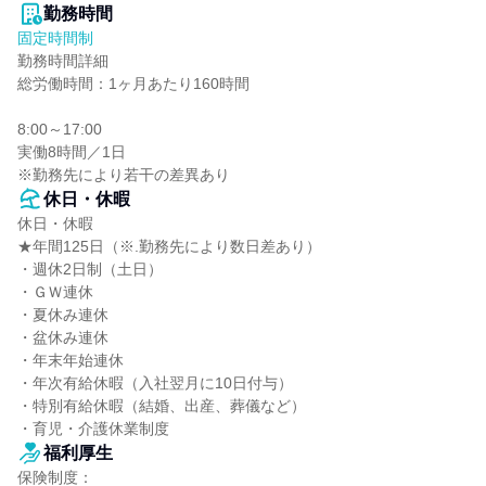
勤務時間
固定時間制
勤務時間詳細

総労働時間：1ヶ月あたり160時間

8:00～17:00

実働8時間／1日

※勤務先により若干の差異あり
休日・休暇
休日・休暇

★年間125日（※.勤務先により数日差あり）

・週休2日制（土日）

・ＧＷ連休

・夏休み連休

・盆休み連休

・年末年始連休

・年次有給休暇（入社翌月に10日付与）

・特別有給休暇（結婚、出産、葬儀など）

・育児・介護休業制度
福利厚生
保険制度：
