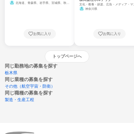
北海道、青森県、岩手県、宮城県、秋田
文化・教養・娯楽、広告・メディア・マ
県、山形県、福島県、茨城県、群馬県、埼玉
ミ、電力・ガス・水道・エネルギー
神奈川県
県、東京都、神奈川県、新潟県、富山県、石
川県、福井県、山梨県、長野県、静岡県、愛
知県、京都府、大阪府、兵庫県、鳥取県、島
根県、岡山県、広島県、山口県、徳島県、香
川県、愛媛県、高知県、福岡県、佐賀県、長
お気に入り
お気に入り
崎県、熊本県、大分県、宮崎県、鹿児島県、
沖縄県
トップページへ
同じ勤務地の募集を探す
栃木県
同じ業種の募集を探す
その他（航空宇宙・防衛）
同じ職種の募集を探す
製造・生産工程