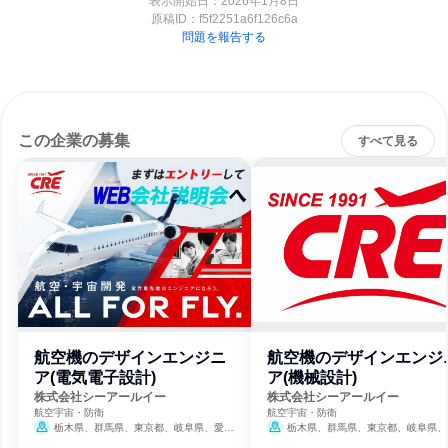
表示開始日：2026年1月8日
原稿ID：
f5f2251a6f126c6a
問題を報告する
この企業の募集
すべて見る
航空機のデザインエンジニ
航空機のデザインエンジ
ア(電気電子設計)
ア(機械設計)
株式会社シーアールイー
株式会社シーアールイー
航空宇宙・防衛
航空宇宙・防衛
栃木県、群馬県、東京都、岐阜県、愛知
栃木県、群馬県、東京都、岐阜県、
県、兵庫県
県、兵庫県