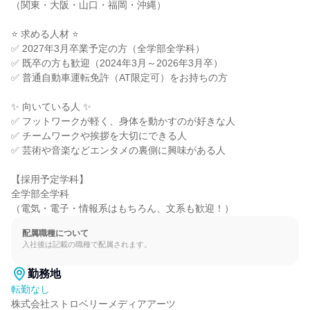
（関東・大阪・山口・福岡・沖縄）

⭐ 求める人材 ⭐

✅ 2027年3月卒業予定の方（全学部全学科）

✅ 既卒の方も歓迎（2024年3月～2026年3月卒）

✅ 普通自動車運転免許（AT限定可）をお持ちの方

✨ 向いている人 ✨

✅ フットワークが軽く、身体を動かすのが好きな人

✅ チームワークや挨拶を大切にできる人

✅ 芸術や音楽などエンタメの裏側に興味がある人

【採用予定学科】

全学部全学科

（電気・電子・情報系はもちろん、文系も歓迎！）
配属職種について
入社後は記載の職種で配属されます。
勤務地
転勤なし
株式会社ストロベリーメディアアーツ
