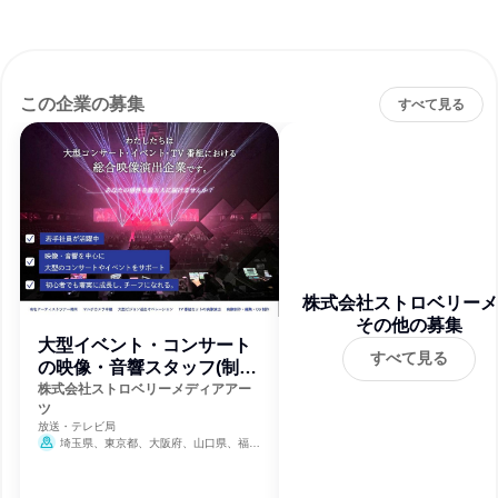
この企業の募集
すべて見る
株式会社ストロベリーメ
その他の募集
ィアアーツ
大型イベント・コンサート
すべて見る
の映像・音響スタッフ(制作
管理職)
株式会社ストロベリーメディアアー
ツ
放送・テレビ局
埼玉県、東京都、大阪府、山口県、福岡
県