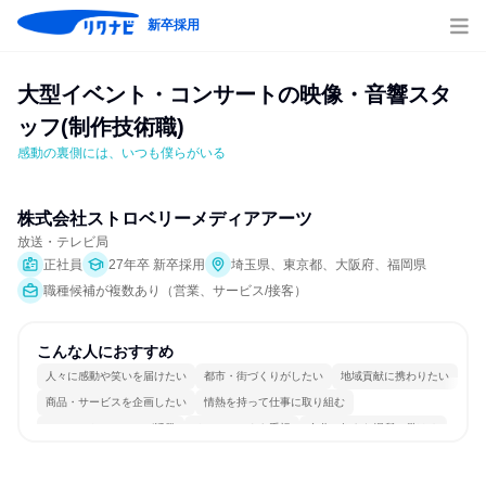
新卒採用
大型イベント・コンサートの映像・音響スタ
ッフ(制作技術職)
感動の裏側には、いつも僕らがいる
株式会社ストロベリーメディアアーツ
放送・テレビ局
正社員
27年卒 新卒採用
埼玉県、東京都、大阪府、福岡県
職種候補が複数あり（営業、サービス/接客）
こんな人におすすめ
人々に感動や笑いを届けたい
都市・街づくりがしたい
地域貢献に携わりたい
商品・サービスを企画したい
情熱を持って仕事に取り組む
コミュニケーションが活発
チームワークを重視
自分の好きな場所で働ける
多様な職種の人と関われる
人とたくさん会話する