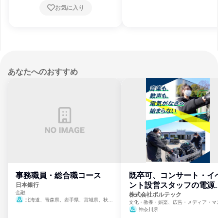
お気に入り
あなたへのおすすめ
事務職員・総合職コース
既卒可、コンサート・イ
ント設営スタッフの電源
日本銀行
金融
門
株式会社ボルテック
北海道、青森県、岩手県、宮城県、秋田
文化・教養・娯楽、広告・メディア・マ
県、山形県、福島県、茨城県、群馬県、埼玉
ミ、電力・ガス・水道・エネルギー
神奈川県
県、東京都、神奈川県、新潟県、富山県、石