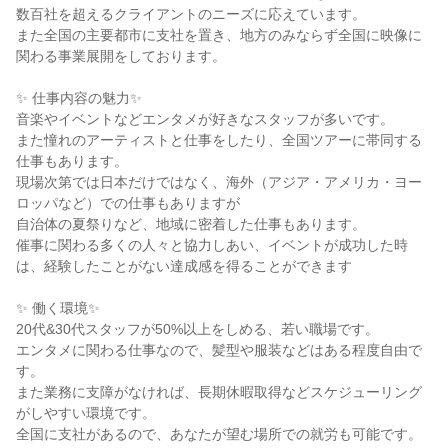
数百社を超えるクライアントのニーズに応えています。

また全国の主要都市に支社を置き、地方のみならず全国に映像に
関わる事業展開をしております。

✨ 仕事内容の魅力✨

音楽やイベントなどエンタメが好きなスタッフが多いです。

また憧れのアーティストと仕事をしたり、全国ツアーに帯同する
仕事もあります。

現場次第では日本だけではなく、海外（アジア・アメリカ・ヨー
ロッパなど）での仕事もありますが

自治体の夏祭りなど、地域に密着した仕事もあります。

催事に関わる多くの人々と協力しあい、イベントが成功した時
は、経験したことがない達成感を得ることができます

✨ 働く環境✨

20代&30代スタッフが50%以上をしめる、若い職場です。

エンタメに関わる仕事なので、髪型や服装などはある程度自由で
す。

また業務に支障がなければ、長期休暇取得などスケジューリング
がしやすい環境です。

全国に支社があるので、あなたが望む場所での就労も可能です。