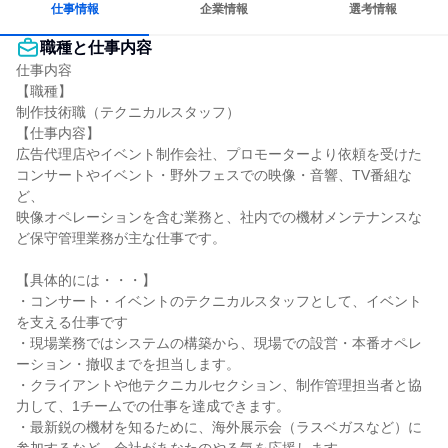
仕事情報
企業情報
選考情報
職種と仕事内容
仕事内容

【職種】

制作技術職（テクニカルスタッフ）

【仕事内容】

広告代理店やイベント制作会社、プロモーターより依頼を受けた

コンサートやイベント・野外フェスでの映像・音響、TV番組な
ど、

映像オペレーションを含む業務と、社内での機材メンテナンスな
ど保守管理業務が主な仕事です。

【具体的には・・・】

・コンサート・イベントのテクニカルスタッフとして、イベント
を支える仕事です

・現場業務ではシステムの構築から、現場での設営・本番オペレ
ーション・撤収までを担当します。

・クライアントや他テクニカルセクション、制作管理担当者と協
力して、1チームでの仕事を達成できます。

・最新鋭の機材を知るために、海外展示会（ラスベガスなど）に