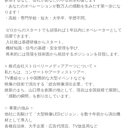
参加するなど、会社があなたのやる気を応援します

・あなたのオペレーションが数万人の感動を生みだす第一歩にな
ります！

・高校・専門学校・短大・大学卒、学歴不問。

 ゼロからのスタートでも頑張れば１年以内にオペレーターとして
活躍できます。

 入社後は基礎研修からスタート。

 機材知識・信号の基礎・安全管理を学び、

 将来的には現場を技術面から統括するポジションを目指します。

⭐ 株式会社ストロベリーメディアアーツについて ⭐

私たちは、コンサートやアーティストツアー、

TV番組セットや国際的な大型イベントなどを

映像の技術で演出する「総合映像演出企業」です。

維新のまち、山口県を創業の地として、現在は全国規模で展開し

「感動の瞬間」を創り出しています。

✨ 事業の強み ✨

他社に先駆けて「大型映像LEDビジョン」を数十年前から演出機
材として導入し

各種自治体、大手企業・広告代理店、TV放送局など
