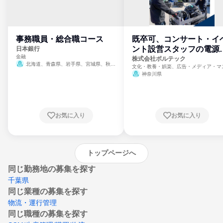
事務職員・総合職コース
既卒可、コンサート・イ
ント設営スタッフの電源
日本銀行
金融
門
株式会社ボルテック
北海道、青森県、岩手県、宮城県、秋田
文化・教養・娯楽、広告・メディア・マ
県、山形県、福島県、茨城県、群馬県、埼玉
ミ、電力・ガス・水道・エネルギー
神奈川県
県、東京都、神奈川県、新潟県、富山県、石
川県、福井県、山梨県、長野県、静岡県、愛
知県、京都府、大阪府、兵庫県、鳥取県、島
根県、岡山県、広島県、山口県、徳島県、香
川県、愛媛県、高知県、福岡県、佐賀県、長
お気に入り
お気に入り
崎県、熊本県、大分県、宮崎県、鹿児島県、
沖縄県
トップページへ
同じ勤務地の募集を探す
千葉県
同じ業種の募集を探す
物流・運行管理
同じ職種の募集を探す