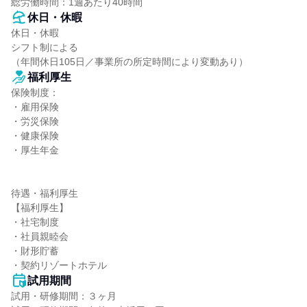
総労働時間：1週あたり40時間
休日・休暇
休日・休暇

シフト制による

（年間休日105日／事業所の所定時間により変動あり）
福利厚生
保険制度：

・雇用保険

・労災保険

・健康保険

・厚生年金

待遇・福利厚生

【福利厚生】

・社宅制度

・社員親睦会

・財形貯蓄

・契約リゾートホテル
試用期間
試用・研修期間：３ヶ月
