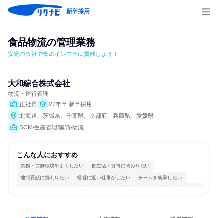
新卒採用
食品物流の管理業務
安定の会社で食のインフラに貢献しよう！
大和綜合株式会社
物流・運行管理
正社員
27年卒 新卒採用
北海道、茨城県、千葉県、京都府、兵庫県、愛媛県
SCM/生産管理/購買/物流
こんな人におすすめ
労務・労働環境をよくしたい
食生活・食育に関わりたい
地域貢献に携わりたい
経営に近い仕事がしたい
チームを統率したい
コミュニケーションが活発
チームワークを重視
長く同じ会社に居続けられる
人とたくさん会話する
目標に追われず働ける