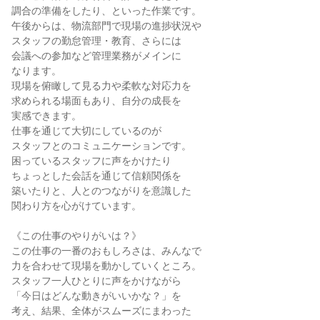
調合の準備をしたり、といった作業です。

午後からは、物流部門で現場の進捗状況や

スタッフの勤怠管理・教育、さらには

会議への参加など管理業務がメインに

なります。

現場を俯瞰して見る力や柔軟な対応力を

求められる場面もあり、自分の成長を

実感できます。

仕事を通じて大切にしているのが

スタッフとのコミュニケーションです。

困っているスタッフに声をかけたり

ちょっとした会話を通じて信頼関係を

築いたりと、人とのつながりを意識した

関わり方を心がけています。

《この仕事のやりがいは？》

この仕事の一番のおもしろさは、みんなで

力を合わせて現場を動かしていくところ。

スタッフ一人ひとりに声をかけながら

「今日はどんな動きがいいかな？」を

考え、結果、全体がスムーズにまわった
