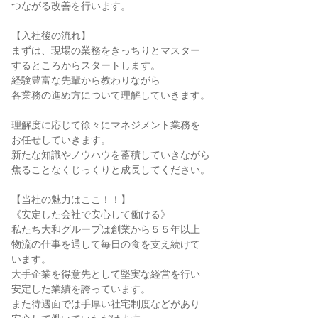
つながる改善を行います。

【入社後の流れ】

まずは、現場の業務をきっちりとマスター

するところからスタートします。

経験豊富な先輩から教わりながら

各業務の進め方について理解していきます。

理解度に応じて徐々にマネジメント業務を

お任せしていきます。

新たな知識やノウハウを蓄積していきながら

焦ることなくじっくりと成長してください。

【当社の魅力はここ！！】

《安定した会社で安心して働ける》

私たち大和グループは創業から５５年以上

物流の仕事を通して毎日の食を支え続けて

います。

大手企業を得意先として堅実な経営を行い

安定した業績を誇っています。

また待遇面では手厚い社宅制度などがあり
