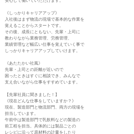
安心して働いていただけます。

《しっかりキャリアアップ》

入社後はまず物流の現場で基本的な作業を

覚えることからスタートです。

その後、成長にともない、先輩・上司に

教わりながら業務管理、労務管理、

業績管理など幅広い仕事を覚えていく事で

しっかりキャリアアップしていけます。

《あたたかい社風》

先輩・上司との距離が近いので

困ったときはすぐに相談でき、みんなで

支え合いながら仕事をすすめています。

【先輩社員に聞きました！】

《現在どんな仕事をしていますか？》

現在、製造部門と物流部門、両方の現場を

担当しています。

午前中は製造部門で乳飲料などの製造の

前工程を担当。具体的には製品ごとの

レシピに沿って原材料の計量をしたり
