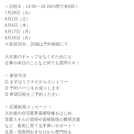
＜日程Ｂ：13:00～16:20の間で各6回＞

7月28日（火）

8月1日（土）

8月6日（木）

8月17日（月）

8月25日（火）

※各回30分。詳細は予約画面にて。

入社後のギャップをなくすためにも

仕事や休日のことなど何でも質問ＯＫ！

✅ 参加方法

➀ まずはリクナビからエントリー

➁ 予約ページをお送りします

➂ 希望日程をご予約ください

✨ 応募歓迎メッセージ ✨

入社後の住宅業界基礎研修をはじめ、

営業スキルの習得や資格取得の費用支援

など、着実に育てる手厚いサポート！

文系・理系問わずゼロから専門性を
