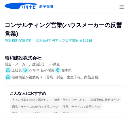
新卒採用
コンサルティング営業(ハウスメーカーの反響
営業)
熊本初期配属確約！基本給4万円アップ＆年間休日121日
昭和建設株式会社
製造・メーカー、建築設計、不動産
正社員
27年卒 新卒採用
熊本県
職種候補が複数あり（営業、製造・生産工程、商品企画）
こんな人におすすめ
人々に感動や笑いを届けたい
都市・街づくりがしたい
地域貢献に携わりたい
商品・サービスの魅力を表現したい
商品・サービスを企画したい
商品・サービスを販売したい
明確な目標を追いかける
若手が裁量を持てる環境
人とたくさん会話する