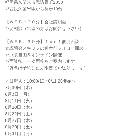
福岡県久留米市諏訪野町2333

※西鉄久留米駅から徒歩10分

【ＷＥＢ／６０分】会社説明会

※要相談（希望の方はお問合せ下さい）

【ＷＥＢ／３０分】１ｏｎ１個別面談

☆説明会スキップの選考前フォロー面談

☆服装自由＆オンライン開催！

※面談後、一次面接をご案内します。

（資料は予約した方限定でお送りします）

＜日程Ａ：10:00/10:40/11:20開始＞

7月30日（木）

8月3日（月）

8月11日（火）

8月20日（木）

8月22日（土）

8月27日（木）

8月29日（土）

8月31日（月）
