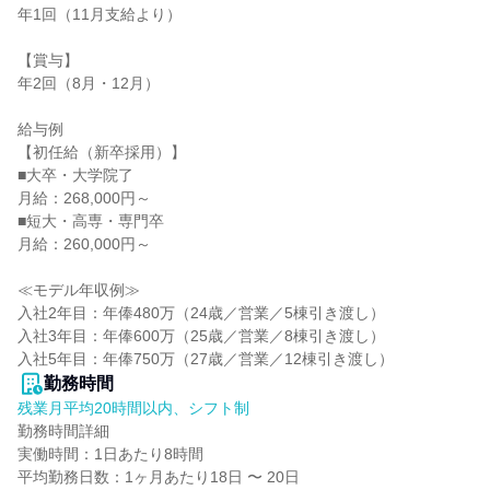
年1回（11月支給より）

【賞与】

年2回（8月・12月）

給与例

【初任給（新卒採用）】

■大卒・大学院了

月給：268,000円～

■短大・高専・専門卒

月給：260,000円～

≪モデル年収例≫

入社2年目：年俸480万（24歳／営業／5棟引き渡し）

入社3年目：年俸600万（25歳／営業／8棟引き渡し）

入社5年目：年俸750万（27歳／営業／12棟引き渡し）
勤務時間
残業月平均20時間以内、シフト制
勤務時間詳細

実働時間：1日あたり8時間

平均勤務日数：1ヶ月あたり18日 〜 20日
