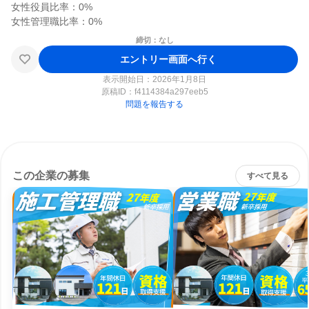
女性役員比率：0%

締切：なし
エントリー画面へ行く
表示開始日：2026年1月8日
原稿ID：
f4114384a297eeb5
問題を報告する
この企業の募集
すべて見る