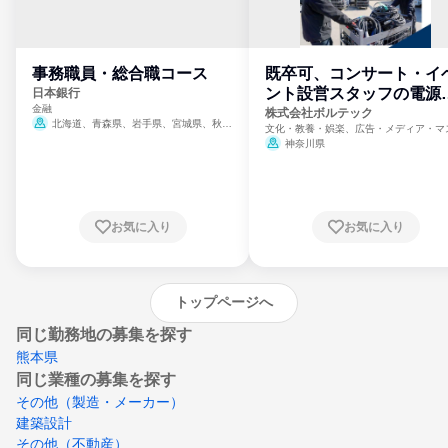
事務職員・総合職コース
既卒可、コンサート・イ
ント設営スタッフの電源
日本銀行
金融
門
株式会社ボルテック
北海道、青森県、岩手県、宮城県、秋田
文化・教養・娯楽、広告・メディア・マ
県、山形県、福島県、茨城県、群馬県、埼玉
ミ、電力・ガス・水道・エネルギー
神奈川県
県、東京都、神奈川県、新潟県、富山県、石
川県、福井県、山梨県、長野県、静岡県、愛
知県、京都府、大阪府、兵庫県、鳥取県、島
根県、岡山県、広島県、山口県、徳島県、香
川県、愛媛県、高知県、福岡県、佐賀県、長
お気に入り
お気に入り
崎県、熊本県、大分県、宮崎県、鹿児島県、
沖縄県
トップページへ
同じ勤務地の募集を探す
熊本県
同じ業種の募集を探す
その他（製造・メーカー）
建築設計
その他（不動産）