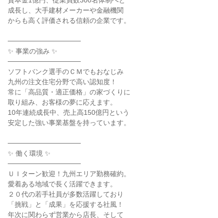
資本金1億円、従業員数300名体制へと

成長し、大手建材メーカーや金融機関

からも高く評価される信頼の企業です。

───────────────

✨ 事業の強み ✨

───────────────

ソフトバンク選手のＣＭでもおなじみ

九州の注文住宅分野で高い認知度！

常に「高品質・適正価格」の家づくりに

取り組み、お客様の夢に応えます。

10年連続成長中、売上高150億円という

安定した強い事業基盤を持っています。

───────────────

✨ 働く環境 ✨

───────────────

ＵＩターン歓迎！九州エリア勤務確約。

愛着ある地域で長く活躍できます。

２０代の若手社員が多数活躍しており

「挑戦」と「成果」を応援する社風！

年次に関わらず営業から店長、そして
