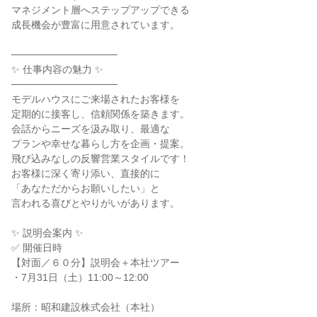
マネジメント層へステップアップできる

成長機会が豊富に用意されています。

───────────────

✨ 仕事内容の魅力 ✨

───────────────

モデルハウスにご来場されたお客様を

定期的に接客し、信頼関係を築きます。

会話からニーズを汲み取り、最適な

プランや幸せな暮らし方を企画・提案。

飛び込みなしの反響営業スタイルです！

お客様に深く寄り添い、直接的に

「あなただからお願いしたい」と

言われる喜びとやりがいがあります。

✨ 説明会案内 ✨

✅ 開催日時

【対面／６０分】説明会＋本社ツアー

・7月31日（土）11:00～12:00

場所：昭和建設株式会社（本社）
