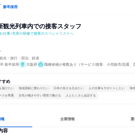
新卒採用
新観光列車内での接客スタッフ
お仕事♪充実の研修で接客のスペシャリストへ
ン
観光・旅行・宿泊、鉄道
年卒 新卒採用
大阪府
職種候補が複数あり（サービス/接客、小売販売/流通、
すすめ
を届けたい
地域貢献に携わりたい
日本の良さを広めたい
人の仕事をサポートしたい
海
ースを尊重
女性が働きやすい環境で働ける
人とたくさん会話する
情報
企業情報
選
内容