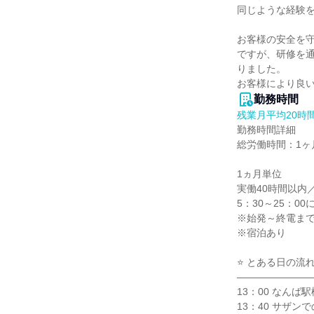
同じような経験を
お客様の安全を守
ですが、研修を
りました。

お客様により良
勤務時間
残業月平均20時
勤務時間詳細

総労働時間：1ヶ月
1ヵ月単位

実働40時間以内／
5：30～25：0
※始発～終電まで
※宿泊あり

⭐ とある日の流れ 
――――――――
13：00 なんば
13：40 サザンで