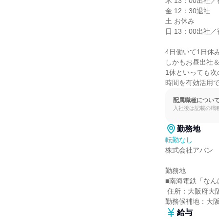
木 13：00出社／
金 12：30退社

土 お休み

日 13：00出社／
4日働いて1日休
しかもお昼出社＆
1休といっても次
時間を有効活用で
配属職種につい
入社後は記載の職
勤務地
転勤なし
株式会社アバン

勤務地

■南海電鉄「なん
 住所：大阪府大阪市中央区難波5-1-60

勤務候補地：大
給与