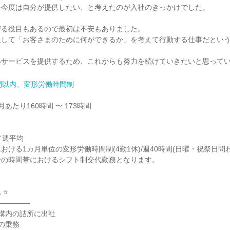
今度は自分が提供したい、と考えたのが入社のきっかけでした。

る役目もあるので最初は不安もありました。

通して「お客さまのために何ができるか」を考えて行動する仕事だとい
いサービスを提供するため、これからも努力を続けていきたいと思って
間以内、変形労働時間制
あたり160時間 〜 173時間

週平均

0における1カ月単位の変形労働時間制(4勤1休)/週40時間(日曜・祝祭日問わ
の時間帯におけるシフト制交代勤務となります。

⭐

――――

駅構内の詰所に出社

の乗務
