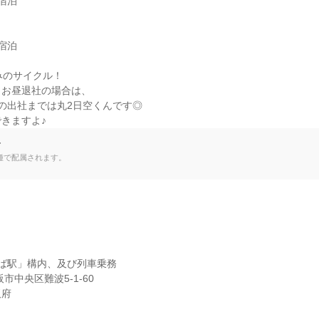
宿泊

宿泊

みのサイクル！

お昼退社の場合は、

の出社までは丸2日空くんです◎

きますよ♪
て
種で配属されます。
ば駅」構内、及び列車乗務

阪府