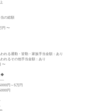
以上
当の総額

円 〜



われる通勤・皆勤・家族手当金額：あり

われるその他手当金額：あり

〜

◆

―

000円～5万円

00円




