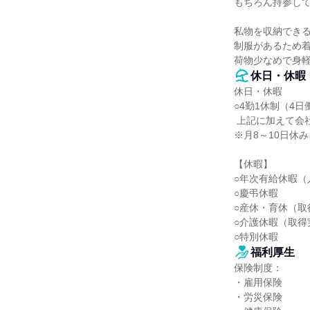
もちろん持参して
私物を収納できる
制服があるため着
荷物少なめで身
休日・休暇
休日・休暇

○4勤1休制（4日
 上記に加えて会社指定の公休が月3日あります。

※月8～10日休み

【休暇】

○年次有給休暇（
○慶弔休暇

○産休・育休（取
○介護休暇（取得
○特別休暇
福利厚生
保険制度：

・雇用保険

・労災保険
