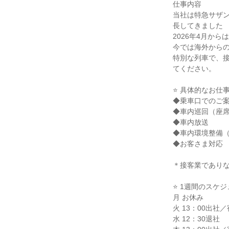
仕事内容

当社は特急サザ
長してきました

2026年4月か
今では海外からの
特別な列車で、
てください。

⭐ 具体的なお仕事内
◆乗車口でのご案
◆車内巡回（座席
◆車内放送

◆車内環境整備（
◆お客さま対応

＊接客業でありな
⭐ 1週間のスケジュ
月 お休み

火 13：00出社／
水 12：30退社
