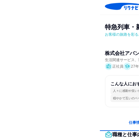
特急列車・
お客様の旅路を彩る
株式会社アバ
生活関連サービス、
正社員
27
こんな人にお
人々に感動や笑い
穏やかで互いのペ
仕事
職種と仕事