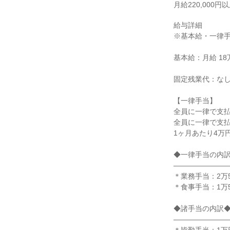
月給220,000円
給与詳細

※基本給・一律手
基本給：月給 18万
固定残業代：なし
【一律手当】

全員に一律で支払
全員に一律で支払
1ヶ月あたり4万円 
◆一律手当の内訳
――――――――
＊業務手当：2万5
＊食事手当：1万50
◆諸手当の内訳◆
――――――――