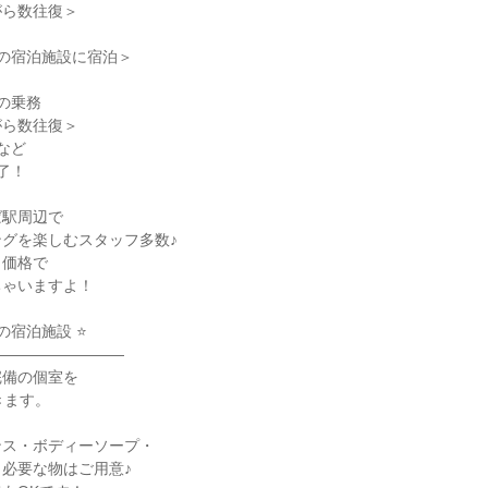
ら数往復＞

の宿泊施設に宿泊＞

の乗務

ら数往復＞

など

了！

駅周辺で

グを楽しむスタッフ多数♪

価格で

ゃいますよ！

の宿泊施設 ⭐

――――――――

備の個室を

ます。

ス・ボディーソープ・

必要な物はご用意♪
