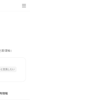
交通/運輸）
外と交流したい
考情報