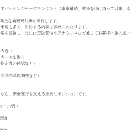
ンでパッセンジャーアテンダント（車掌補助）業務を請け負って以来、
らは新たな新観光列車が運行します。

乗客も多く、対応する内容は多岐にわたります。

接客を担当し、更には空調管理やアナウンスなど通じてお客様の旅の思
容 ⭐

内・お出迎え

指定券の確認など）

空調の温度調整など）

がら、安全運行を支える重要なポジションです。

ール例 ⭐

宿泊
