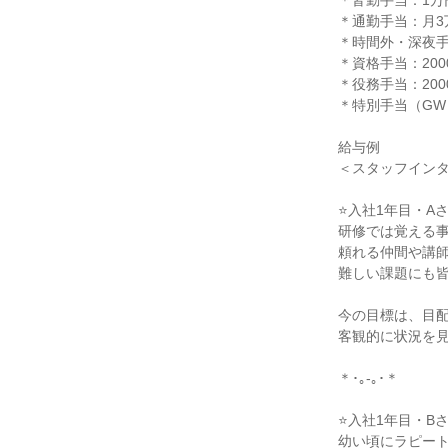
＊皆勤手当：1万円
＊通勤手当：月3
＊時間外・深夜手
＊資格手当：200
＊役務手当：200
＊特別手当（GW
給与例

＜スタッフインタ
⭐入社1年目・Aさ
研修では覚える事
頼れる仲間や講師
難しい課題にも皆
今の目標は、目配
客観的に状況を見
＊･｡-｡･＊

⭐入社1年目・Bさ
幼い頃にラピート