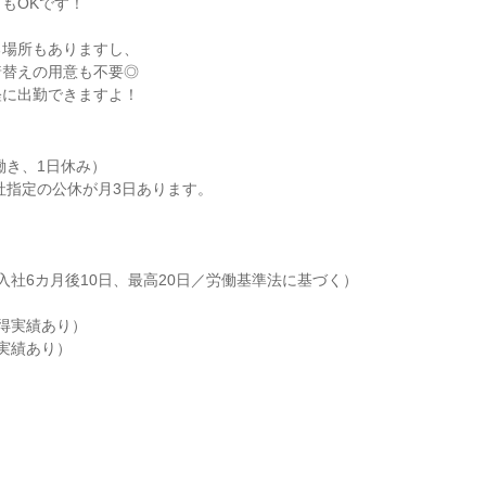
もOKです！

場所もありますし、

替えの用意も不要◎

軽に出勤できますよ！
働き、1日休み）

入社6カ月後10日、最高20日／労働基準法に基づく）

得実績あり）

実績あり）
