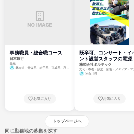
事務職員・総合職コース
既卒可、コンサート・イ
ント設営スタッフの電源
日本銀行
金融
門
株式会社ボルテック
北海道、青森県、岩手県、宮城県、秋田
文化・教養・娯楽、広告・メディア・マ
県、山形県、福島県、茨城県、群馬県、埼玉
ミ、電力・ガス・水道・エネルギー
神奈川県
県、東京都、神奈川県、新潟県、富山県、石
川県、福井県、山梨県、長野県、静岡県、愛
知県、京都府、大阪府、兵庫県、鳥取県、島
根県、岡山県、広島県、山口県、徳島県、香
川県、愛媛県、高知県、福岡県、佐賀県、長
お気に入り
お気に入り
崎県、熊本県、大分県、宮崎県、鹿児島県、
沖縄県
トップページへ
同じ勤務地の募集を探す