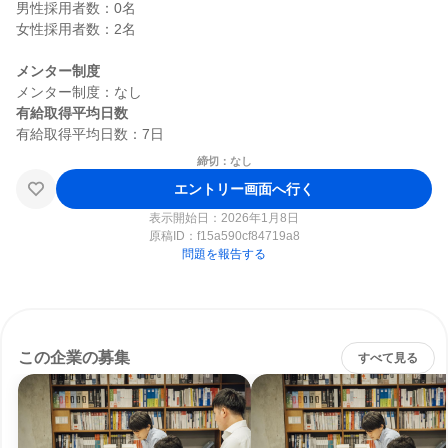
男性採用者数：0名

女性採用者数：2名

メンター制度
有給取得平均日数
締切：なし
エントリー画面へ行く
表示開始日：2026年1月8日
原稿ID：
f15a590cf84719a8
問題を報告する
この企業の募集
すべて見る