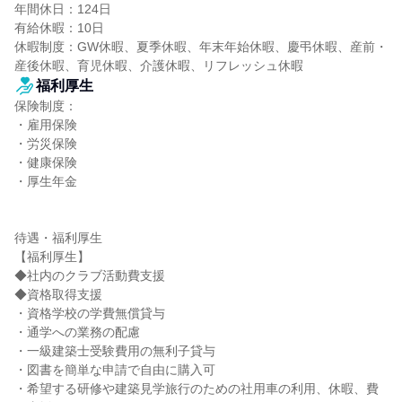
年間休日：124日

有給休暇：10日

休暇制度：GW休暇、夏季休暇、年末年始休暇、慶弔休暇、産前・
産後休暇、育児休暇、介護休暇、リフレッシュ休暇
福利厚生
保険制度：

・雇用保険

・労災保険

・健康保険

・厚生年金

待遇・福利厚生

【福利厚生】

◆社内のクラブ活動費支援

◆資格取得支援

・資格学校の学費無償貸与

・通学への業務の配慮

・一級建築士受験費用の無利子貸与

・図書を簡単な申請で自由に購入可

・希望する研修や建築見学旅行のための社用車の利用、休暇、費