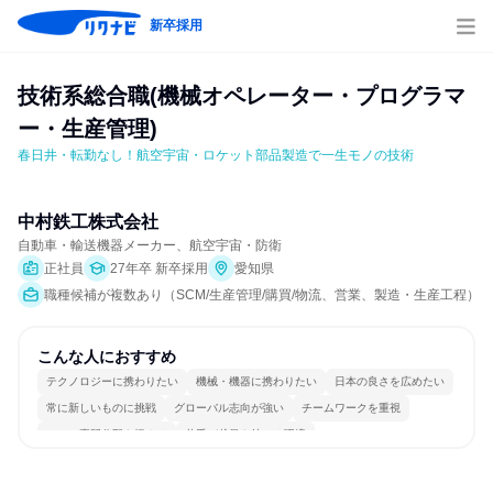
新卒採用
技術系総合職(機械オペレーター・プログラマ
ー・生産管理)
春日井・転勤なし！航空宇宙・ロケット部品製造で一生モノの技術
中村鉄工株式会社
自動車・輸送機器メーカー、航空宇宙・防衛
正社員
27年卒 新卒採用
愛知県
職種候補が複数あり（SCM/生産管理/購買/物流、営業、製造・生産工程）
こんな人におすすめ
テクノロジーに携わりたい
機械・機器に携わりたい
日本の良さを広めたい
常に新しいものに挑戦
グローバル志向が強い
チームワークを重視
一つの専門分野を極める
若手が裁量を持てる環境