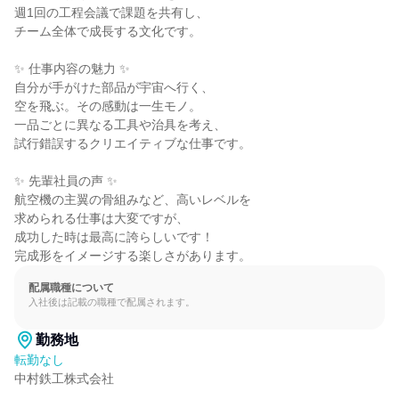
週1回の工程会議で課題を共有し、

チーム全体で成長する文化です。

✨ 仕事内容の魅力 ✨

自分が手がけた部品が宇宙へ行く、

空を飛ぶ。その感動は一生モノ。

一品ごとに異なる工具や治具を考え、

試行錯誤するクリエイティブな仕事です。

✨ 先輩社員の声 ✨

航空機の主翼の骨組みなど、高いレベルを

求められる仕事は大変ですが、

成功した時は最高に誇らしいです！

完成形をイメージする楽しさがあります。
配属職種について
入社後は記載の職種で配属されます。
勤務地
転勤なし
中村鉄工株式会社
