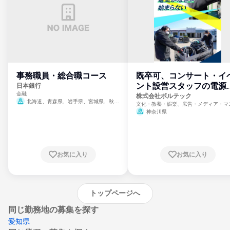
事務職員・総合職コース
既卒可、コンサート・イ
ント設営スタッフの電源
日本銀行
金融
門
株式会社ボルテック
北海道、青森県、岩手県、宮城県、秋田
文化・教養・娯楽、広告・メディア・マ
県、山形県、福島県、茨城県、群馬県、埼玉
ミ、電力・ガス・水道・エネルギー
神奈川県
県、東京都、神奈川県、新潟県、富山県、石
川県、福井県、山梨県、長野県、静岡県、愛
知県、京都府、大阪府、兵庫県、鳥取県、島
根県、岡山県、広島県、山口県、徳島県、香
川県、愛媛県、高知県、福岡県、佐賀県、長
お気に入り
お気に入り
崎県、熊本県、大分県、宮崎県、鹿児島県、
沖縄県
トップページへ
同じ勤務地の募集を探す
愛知県