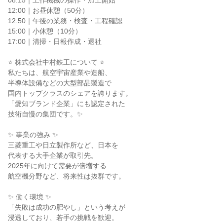
08:15｜工作機械の操作・加工開始

12:00｜お昼休憩（50分）

12:50｜午後の業務・検査・工程確認

15:00｜小休憩（10分）

17:00｜清掃・日報作成・退社

⭐ 株式会社中村鉄工について ⭐

私たちは、航空宇宙産業や造船、

半導体設備などの大型部品製造で

国内トップクラスのシェアを誇ります。

「愛知ブランド企業」にも認定された

技術自慢の集団です。✨

✨ 事業の強み ✨

三菱重工や日立製作所など、日本を

代表する大手企業が取引先。

2025年に向けて需要が倍増する

航空機分野など、将来性は抜群です。

✨ 働く環境 ✨

「失敗は成功の肥やし」という考えが

浸透しており、若手の挑戦を歓迎。
