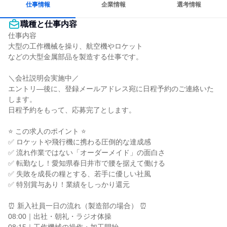
仕事情報
企業情報
選考情報
職種と仕事内容
仕事内容

大型の工作機械を操り、航空機やロケット

などの大型金属部品を製造する仕事です。

＼会社説明会実施中／

エントリ―後に、登録メールアドレス宛に日程予約のご連絡いた
します。

日程予約をもって、応募完了とします。

⭐ この求人のポイント ⭐

✅ ロケットや飛行機に携わる圧倒的な達成感

✅ 流れ作業ではない「オーダーメイド」の面白さ

✅ 転勤なし！愛知県春日井市で腰を据えて働ける

✅ 失敗を成長の糧とする、若手に優しい社風

✅ 特別賞与あり！業績をしっかり還元

⏰ 新入社員一日の流れ（製造部の場合） ⏰

08:00｜出社・朝礼・ラジオ体操
