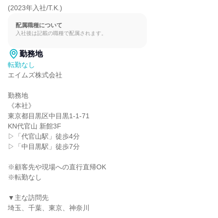
(2023年入社/T.K.)
配属職種について
入社後は記載の職種で配属されます。
勤務地
転勤なし
エイムズ株式会社

勤務地

《本社》

東京都目黒区中目黒1-1-71

KN代官山 新館3F

▷「代官山駅」徒歩4分

▷「中目黒駅」徒歩7分

※顧客先や現場への直行直帰OK

※転勤なし

▼主な訪問先

埼玉、千葉、東京、神奈川
