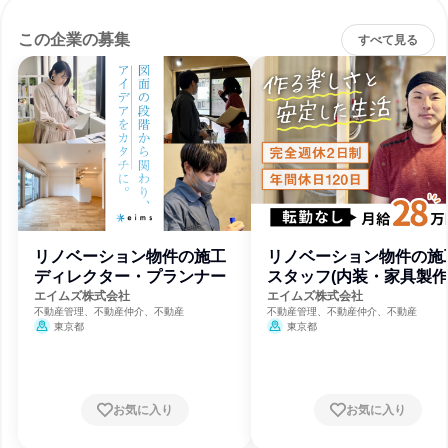
この企業の募集
すべて見る
リノベーション物件の施工
リノベーション物件の施
ディレクター・プランナー
スタッフ(内装・家具製
DIY)
エイムズ株式会社
エイムズ株式会社
不動産管理、不動産仲介、不動産
不動産管理、不動産仲介、不動産
東京都
東京都
お気に入り
お気に入り