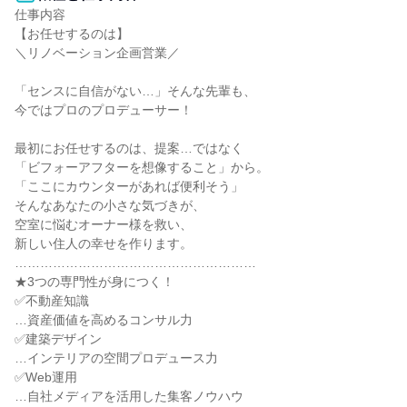
仕事内容

【お任せするのは】

＼リノベーション企画営業／

「センスに自信がない…」そんな先輩も、

今ではプロのプロデューサー！

最初にお任せするのは、提案…ではなく

「ビフォーアフターを想像すること」から。

「ここにカウンターがあれば便利そう」

そんなあなたの小さな気づきが、

空室に悩むオーナー様を救い、

新しい住人の幸せを作ります。

…………………………………………………

★3つの専門性が身につく！

✅不動産知識

…資産価値を高めるコンサル力

✅建築デザイン

…インテリアの空間プロデュース力

✅Web運用

…自社メディアを活用した集客ノウハウ
