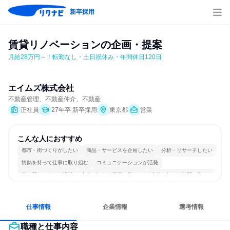
新卒採用
賃貸リノベーションの企画・提案
月給28万円～！転勤なし・土日祝休み・年間休日120日
エイムズ株式会社
不動産管理、不動産仲介、不動産
正社員
27年卒 新卒採用
東京都
営業
こんな人におすすめ
都市・街づくりがしたい
商品・サービスを企画したい
分析・リサーチしたい
情熱を持って仕事に取り組む
コミュニケーションが活発
常に新しいものに挑戦
自分の好きな場所で働ける
自分の好きな時間で働ける
若手が裁量を持てる環境
人とたくさん会話する
仕事情報
企業情報
選考情報
職種と仕事内容