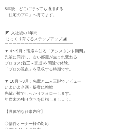
5年後、どこに行っても通用する

「住宅のプロ」へ育てます。

…………………………………………………

|◤ 入社後の1年間

 じっくり育てるステップアップ◢|

￣￣￣￣￣￣￣￣￣￣￣￣￣￣￣￣￣

▼ 4〜9月：現場を知る「アシスタント期間」

先輩に同行し、古い部屋が生まれ変わる

プロセス(着工～完成)を間近で体験。

「プロの視点」を吸収する時期です。

▼ 10月〜3月：先輩と二人三脚でデビュー

いよいよ企画・提案に挑戦！

先輩が横でしっかりフォローします。

年度末の独り立ちを目指しましょう。

【具体的な仕事内容】

￣￣￣￣￣￣￣￣￣￣

◇物件オーナー様の対応
