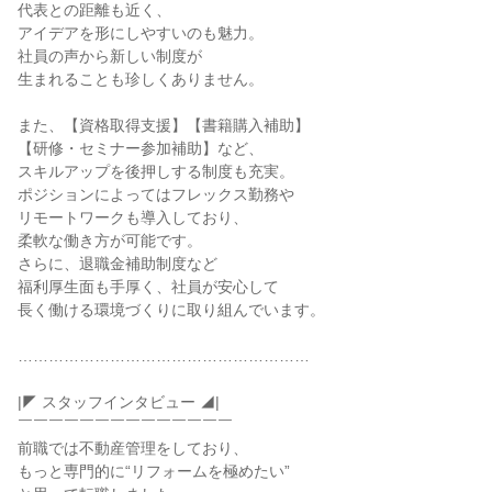
代表との距離も近く、

アイデアを形にしやすいのも魅力。

社員の声から新しい制度が

生まれることも珍しくありません。

また、【資格取得支援】【書籍購入補助】

【研修・セミナー参加補助】など、

スキルアップを後押しする制度も充実。

ポジションによってはフレックス勤務や

リモートワークも導入しており、

柔軟な働き方が可能です。

さらに、退職金補助制度など

福利厚生面も手厚く、社員が安心して

長く働ける環境づくりに取り組んでいます。

…………………………………………………

|◤ スタッフインタビュー ◢|

￣￣￣￣￣￣￣￣￣￣￣￣￣￣

前職では不動産管理をしており、

もっと専門的に“リフォームを極めたい”
