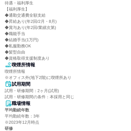
待遇・福利厚生

【福利厚生】

◆通勤交通費全額支給

◆昇給あり(年2回/2月・8月)

◆賞与あり(年2回/業績次第)

◆職能手当

◆結婚手当(1万円)

◆私服勤務OK

◆髪型自由

◆資格取得支援制度あり
喫煙所情報
喫煙所情報

※オフィス外(地下2階)に喫煙所あり
試用期間
試用・研修期間：2ヶ月(試用)

職場情報
平均勤続年数
平均勤続年数：3年

研修