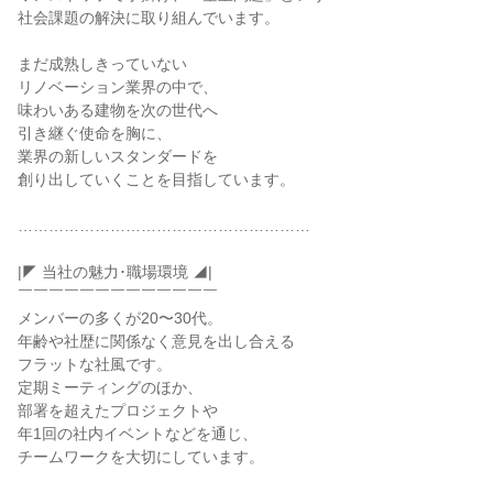
社会課題の解決に取り組んでいます。

まだ成熟しきっていない

リノベーション業界の中で、

味わいある建物を次の世代へ

引き継ぐ使命を胸に、

業界の新しいスタンダードを

創り出していくことを目指しています。

…………………………………………………

|◤ 当社の魅力･職場環境 ◢|

￣￣￣￣￣￣￣￣￣￣￣￣￣

メンバーの多くが20〜30代。

年齢や社歴に関係なく意見を出し合える

フラットな社風です。

定期ミーティングのほか、

部署を超えたプロジェクトや

年1回の社内イベントなどを通じ、

チームワークを大切にしています。
