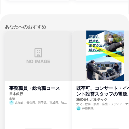
あなたへのおすすめ
事務職員・総合職コース
既卒可、コンサート・イ
ント設営スタッフの電源
日本銀行
金融
門
株式会社ボルテック
北海道、青森県、岩手県、宮城県、秋田
文化・教養・娯楽、広告・メディア・マ
県、山形県、福島県、茨城県、群馬県、埼玉
ミ、電力・ガス・水道・エネルギー
神奈川県
県、東京都、神奈川県、新潟県、富山県、石
川県、福井県、山梨県、長野県、静岡県、愛
知県、京都府、大阪府、兵庫県、鳥取県、島
根県、岡山県、広島県、山口県、徳島県、香
川県、愛媛県、高知県、福岡県、佐賀県、長