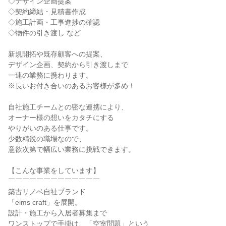
◇デザイン企画提案

◇契約締結・見積書作成

◇施工計画・工事進捗の確認

◇物件の引き渡し など

新規開拓や既存顧客への提案、

デザイン企画、契約から引き渡しまで

一連の業務に携わります。

※長いお付き合いのあるお客様が多め！

自社施工チームとの密な連携により、

オーナー様の想いをカタチにする

やりがいのある仕事です。

少数精鋭の職場なので、

意欲次第で幅広い業務に挑戦できます。

【こんな事業をしています】

￣￣￣￣￣￣￣￣￣￣￣￣￣

築古リノベ自社ブランド

「eims craft」を展開。

設計・施工から入居者募集まで

ワンストップで手掛け、「空室問題」という
