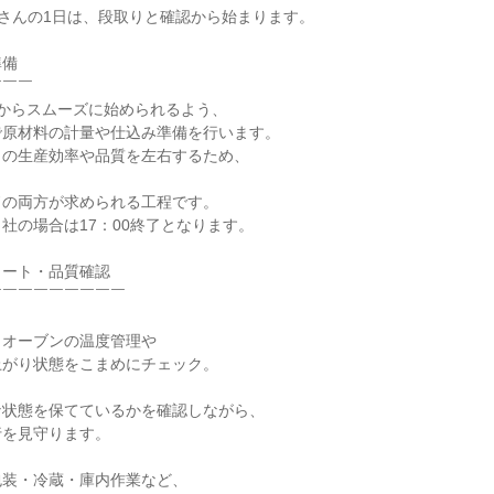
さんの1日は、段取りと確認から始まります。

備

￣￣

からスムーズに始められるよう、

原材料の計量や仕込み準備を行います。

の生産効率や品質を左右するため、

の両方が求められる工程です。

出社の場合は17：00終了となります。

タート・品質確認

￣￣￣￣￣￣￣￣

オーブンの温度管理や

がり状態をこまめにチェック。

状態を保てているかを確認しながら、

を見守ります。

装・冷蔵・庫内作業など、
