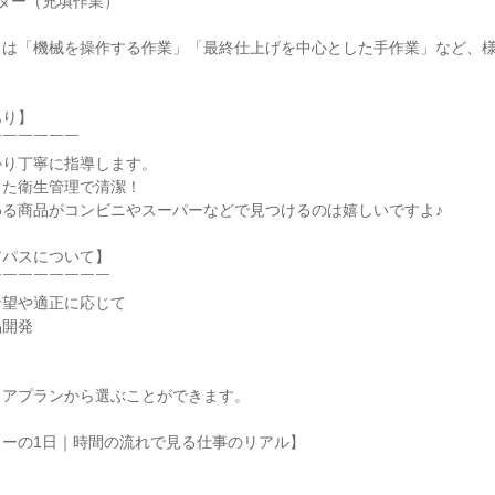
ター（充填作業）

ては「機械を操作する作業」「最終仕上げを中心とした手作業」など、
り】

￣￣￣￣￣

り丁寧に指導します。

た衛生管理で清潔！

る商品がコンビニやスーパーなどで見つけるのは嬉しいですよ♪

パスについて】

￣￣￣￣￣￣￣

望や適正に応じて

開発

アプランから選ぶことができます。

ーの1日｜時間の流れで見る仕事のリアル】
