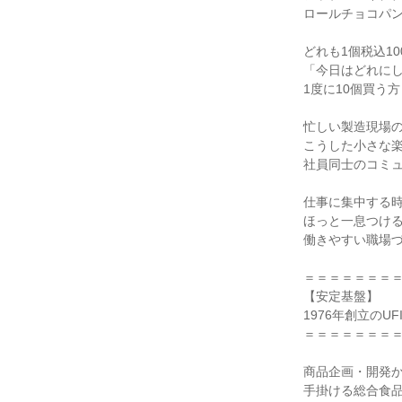
ロールチョコパン
どれも1個税込1
「今日はどれにし
1度に10個買う方
忙しい製造現場の
こうした小さな楽
社員同士のコミュ
仕事に集中する時
ほっと一息つける
働きやすい職場づ
＝＝＝＝＝＝＝＝
【安定基盤】

1976年創立のUF
＝＝＝＝＝＝＝＝
商品企画・開発か
手掛ける総合食品