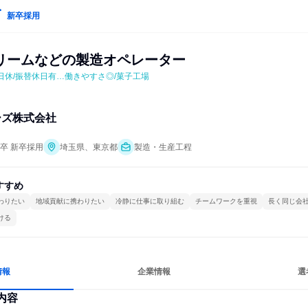
新卒採用
リームなどの製造オペレーター
日休/振替休日有…働きやすさ◎/菓子工場
ーズ株式会社
年卒 新卒採用
埼玉県、東京都
製造・生産工程
すすめ
わりたい
地域貢献に携わりたい
冷静に仕事に取り組む
チームワークを重視
長く同じ会
ける
情報
企業情報
選
内容