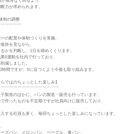
場が無理なく回るよう、

断力が求められます。

体制の調整

￣￣￣￣￣



ーの配置や体制づくりを実施。

進捗を見ながら、

るかを判断し、1日を締めくくります。

業0運動を社内で行っており、

削減しました。

30時間ですが、0に近づくよう今後も取り組みます。

らではのちょっとした楽しみ】

￣￣￣￣￣￣￣￣￣￣￣￣￣￣

子製造のほかに、パンの製造・販売も行っています。

で作ったものを不定期ですが社員向けに販売しており、

入する社員も多く、毎回ちょっとした楽しみになっています。

、

ーズパン、メロンパン、ベーグル、食パン、
