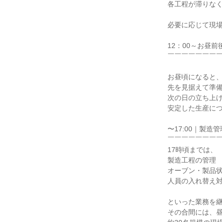
各工程が滞りなく
必要に応じて現場
12：00～お昼前
￣￣￣￣￣￣￣￣
お昼頃になると、
先を見据えて準備
次の日の立ち上げ
安定した生産につ
〜17:00｜製造
￣￣￣￣￣￣￣￣
17時頃までは、

製造工程の管理

オーブン・製品状
人員の入れ替え対
といった業務を継
その合間には、昼