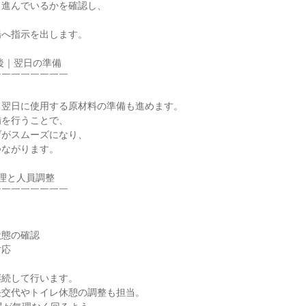
進んでいるかを確認し、

へ指示を出します。

後｜翌日の準備

￣￣￣￣￣￣￣

翌日に使用する原材料の準備も進めます。

を行うことで、

がスムーズになり、

ながります。

管理と人員調整

￣￣￣￣￣￣￣

態の確認

応

続して行います。

交代やトイレ休憩の調整も担当。
