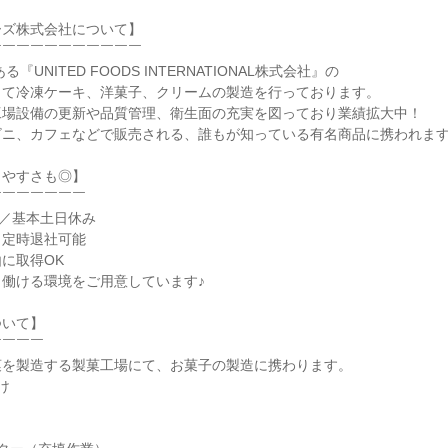
ズ株式会社について】

￣￣￣￣￣￣￣￣￣￣

『UNITED FOODS INTERNATIONAL株式会社』の

て冷凍ケーキ、洋菓子、クリームの製造を行っております。

場設備の更新や品質管理、衛生面の充実を図っており業績拡大中！

ニ、カフェなどで販売される、誰もが知っている有名商品に携われます♪
やすさも◎】

￣￣￣￣￣￣

／基本土日休み

定時退社可能

に取得OK

働ける環境をご用意しています♪

いて】

￣￣￣

を製造する製菓工場にて、お菓子の製造に携わります。


