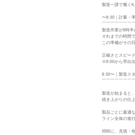
製造一課で働くK
〜8:30｜計量・準
￣￣￣￣￣￣￣￣
製造作業が8時半
それまでの時間で
この準備がその日
正確さとスピード
※8:00から早出
8:30〜｜製造ス
￣￣￣￣￣￣￣￣
製造が始まると、
焼き上がりの仕上
製品ごとに最適な
ライン全体の進行
同時に、充填・包