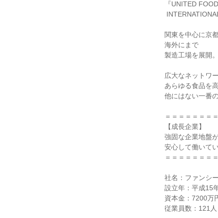
『UNITED FOOD
 INTERNATIONAL株式会社』。

関東を中心に京都
海外にまで

製造工場を展開。
広大なネットワー
あらゆる食品を高
他にはない一番の
＝＝＝＝＝＝＝＝
【成長企業】

強固な企業地盤が
安心して働いてい
＝＝＝＝＝＝＝＝
社名：ファンシー
設立年：平成15年
資本金：7200万円
従業員数：121人
