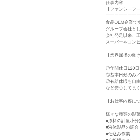
仕事内容

【ファンシーフー
￣￣￣￣￣￣￣￣
食品OEM企業である
グループ会社とし
会社発足以来、工
スーパーやコンビ
【業界屈指の働き
￣￣￣￣￣￣￣￣
◎年間休日120日
◎基本日勤のみ／
◎有給休暇も自由
など安心して長く
【お仕事内容につ
￣￣￣￣￣￣￣￣
様々な種類の製菓
■原料の計量小分け
■液体製品の調合

■仕込み作業
