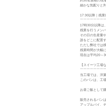
約30名規模の現
細かな気配りと判
17:30以降｜残業
￣￣￣￣￣￣￣￣
17時30分以降は、
残業を行うメンバ
その日の生産量や
誰をどこに配置す
ただし弊社では残
残業時間が大幅に
現在は平均20～
【スイーツ工場な
￣￣￣￣￣￣￣￣
当工場では、洋菓
このパンは、工場
お昼ご飯として購
販売されるパンは
アップルパイ、チ