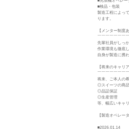
■充填機オペレー
■検品・包装

製造工程によっ
ります。

【メンター制度あ
￣￣￣￣￣￣￣￣
先輩社員がしっか
作業環境も徹底し
自身が製造に携わ
【将来のキャリア
￣￣￣￣￣￣￣￣
将来、ご本人の希
◎スイーツの商品
◎品証保証

◎生産管理

等、幅広いキャリ
【製造オペレータ
■2026.01.14
