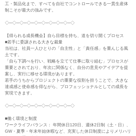
工・製品化まで、すべてを自社でコントロールできる一貫生産体
制こそが最大の強みです。

◇─◇─◇─◇─◇─◇─◇─◇─◇─◇

【得られる成長機会】自ら目標を持ち、道を切り開くプロセス

■若手に委譲される大きな裁量

当社は、社員一人ひとりの「自主性」と「責任感」を重んじる風
土です。

「自ら下調べを行い、戦略を立てて仕事に取り組む」プロセスが
重要とされており、年次に関係なく、自分の意見やアイデアを提
案し、実行に移せる環境があります。

若手のうちからプロジェクトの重要な役割を担うことで、大きな
達成感と使命感を得ながら、プロフェッショナルとしての成長を
実現できます。

◇─◇─◇─◇─◇─◇─◇─◇─◇─◇

■働く環境と制度

ワークライフバランス： 年間休日120日、週休2日制（土・日）、
GW・夏季・年末年始休暇など、充実した休日制度によりメリハリ