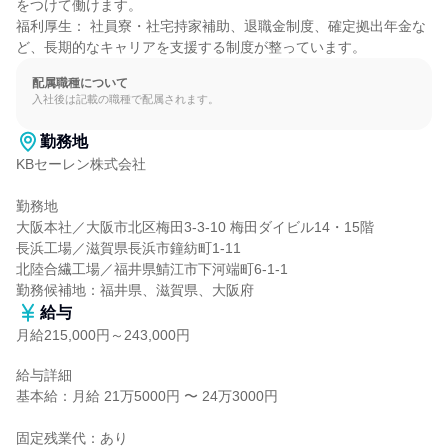
をつけて働けます。

福利厚生： 社員寮・社宅持家補助、退職金制度、確定拠出年金な
ど、長期的なキャリアを支援する制度が整っています。
配属職種について
入社後は記載の職種で配属されます。
勤務地
KBセーレン株式会社

勤務地

大阪本社／大阪市北区梅田3-3-10 梅田ダイビル14・15階

長浜工場／滋賀県長浜市鐘紡町1-11

北陸合繊工場／福井県鯖江市下河端町6-1-1

勤務候補地：福井県、滋賀県、大阪府
給与
月給215,000円～243,000円
給与詳細

基本給：月給 21万5000円 〜 24万3000円

固定残業代：あり
