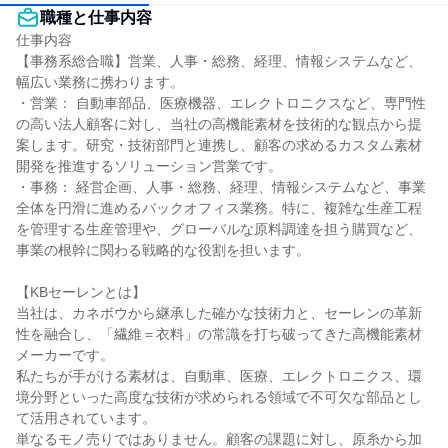
職種と仕事内容
仕事内容

【事務系総合職】営業、人事・総務、経理、情報システムなど、
幅広い業務に携わります。

・営業： 自動車部品、医療機器、エレクトロニクスなど、専門性
の高い法人顧客に対し、当社の高機能素材を技術的な観点から提
案します。研究・技術部門と連携し、顧客の求めるカスタム素材
開発を推進するソリューション営業です。

・事務： 経営企画、人事・総務、経理、情報システムなど、事業
全体を円滑に進めるバックオフィス業務。特に、複雑な生産工程
を管理する生産管理や、グローバルな原料調達を担う購買など、
事業の根幹に関わる戦略的な役割を担います。

【KBセーレンとは】

当社は、カネボウから継承した確かな技術力と、セーレンの革新
性を融合し、「繊維＝衣料」の常識を打ち破ってきた高機能素材
メーカーです。

私たちが手がける素材は、自動車、医療、エレクトロニクス、環
境分野といった高度な技術が求められる領域で不可欠な部品とし
て活用されています。

単なるモノ売りではありません。顧客の課題に対し、原糸から加