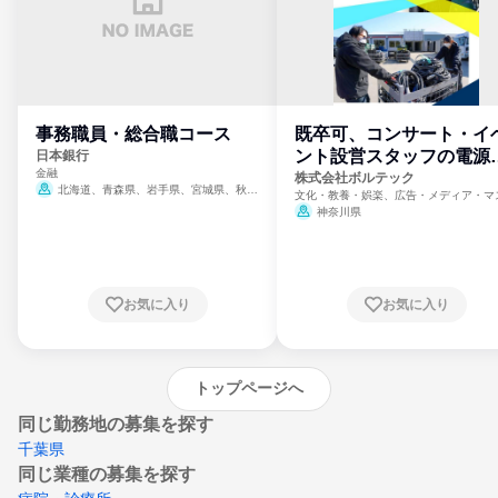
事務職員・総合職コース
既卒可、コンサート・イ
ント設営スタッフの電源
日本銀行
金融
門
株式会社ボルテック
北海道、青森県、岩手県、宮城県、秋田
文化・教養・娯楽、広告・メディア・マ
県、山形県、福島県、茨城県、群馬県、埼玉
ミ、電力・ガス・水道・エネルギー
神奈川県
県、東京都、神奈川県、新潟県、富山県、石
川県、福井県、山梨県、長野県、静岡県、愛
知県、京都府、大阪府、兵庫県、鳥取県、島
根県、岡山県、広島県、山口県、徳島県、香
川県、愛媛県、高知県、福岡県、佐賀県、長
お気に入り
お気に入り
崎県、熊本県、大分県、宮崎県、鹿児島県、
沖縄県
トップページへ
同じ勤務地の募集を探す
千葉県
同じ業種の募集を探す