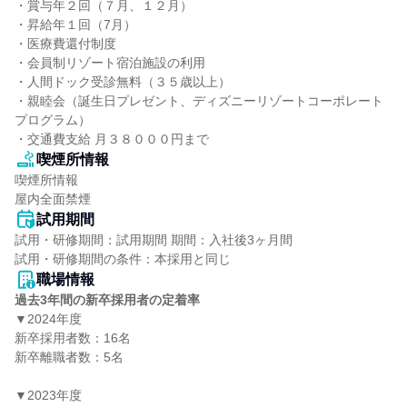
・賞与年２回（７月、１２月）

・昇給年１回（7月）

・医療費還付制度

・会員制リゾート宿泊施設の利用

・人間ドック受診無料（３５歳以上）

・親睦会（誕生日プレゼント、ディズニーリゾートコーポレート
プログラム）

・交通費支給 月３８０００円まで
喫煙所情報
喫煙所情報

屋内全面禁煙
試用期間
試用・研修期間：試用期間 期間：入社後3ヶ月間

職場情報
過去3年間の新卒採用者の定着率
▼2024年度

新卒採用者数：16名

新卒離職者数：5名

▼2023年度
