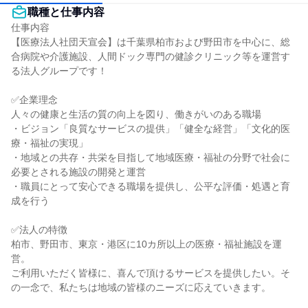
職種と仕事内容
仕事内容

【医療法人社団天宣会】は千葉県柏市および野田市を中心に、総
合病院や介護施設、人間ドック専門の健診クリニック等を運営す
る法人グループです！

✅企業理念

人々の健康と生活の質の向上を図り、働きがいのある職場

・ビジョン「良質なサービスの提供」「健全な経営」「文化的医
療・福祉の実現」

・地域との共存・共栄を目指して地域医療・福祉の分野で社会に
必要とされる施設の開発と運営

・職員にとって安心できる職場を提供し、公平な評価・処遇と育
成を行う

✅法人の特徴

柏市、野田市、東京・港区に10カ所以上の医療・福祉施設を運
営。

ご利用いただく皆様に、喜んで頂けるサービスを提供したい。そ
の一念で、私たちは地域の皆様のニーズに応えていきます。
