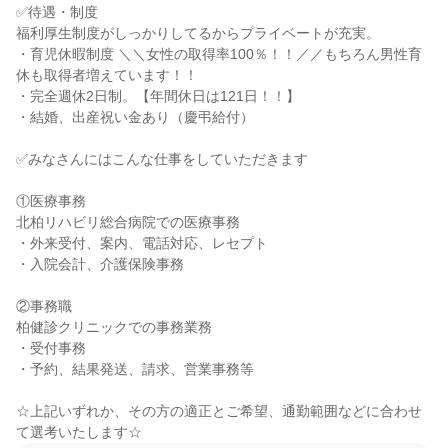
✅待遇・制度

福利厚生制度がしっかりしてるからプライベートが充実。

・育児休暇制度 ＼＼女性の取得率100％！！／／もちろん男性育
休も取得者増えています！！

・完全週休2日制。【年間休日は121日！！】

・結婚、出産祝い金あり（慶弔給付）

✅みなさんにはこんな仕事をしていただきます

①医療事務

北柏リハビリ総合病院での医療事務

・外来受付、案内、電話対応、レセプト

・入院会計、介護保険事務

②事務職

柏健診クリニックでの事務業務

・受付事務

・予約、結果発送、請求、営業事務等

☆上記いずれか、その方の適正とご希望、通勤範囲などに合わせ
て選考いたします☆