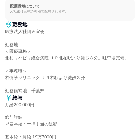
配属職種について
入社後は記載の職種で配属されます。
勤務地
医療法人社団天宣会

勤務地

＜医療事務＞

北柏リハビリ総合病院 ＪＲ北柏駅より徒歩８分。駐車場完備。

＜事務職＞

柏健診クリニック ＪＲ柏駅より徒歩３分

勤務候補地：千葉県
給与
月給200,000円
給与詳細

※基本給・一律手当の総額

基本給：月給 19万7000円
