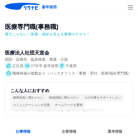
新卒採用
医療専門職(事務職)
裏方じゃない！医療・福祉を支える事務のチカラ！
医療法人社団天宣会
病院・診療所、臨床検査、看護・介護
正社員
27年卒 新卒採用
千葉県
職種候補が複数あり（バックオフィス・事務・受付、医療/福祉専門職）
こんな人におすすめ
健康促進に携わりたい
地域貢献に携わりたい
人の仕事をサポートしたい
コミュニケーションが活発
チームワークを重視
女性が働きやすい環境で働ける
長く同じ会社に居続けられる
多様な職種の人と関われる
一つの専門分野を極める
人とたくさん会話する
仕事情報
企業情報
選考情報