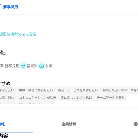
新卒採用
課題解決型の法人営業
会社
年卒 新卒採用
福岡県
営業
すすめ
を守りたい
機械・機器に携わりたい
商品・サービスを製作したい
穏やかで互いのペースを
に取り組む
コミュニケーションが活発
常に新しいものに挑戦
チームワークを重視
続けられる
明確な目標を追いかける
情報
企業情報
選
内容