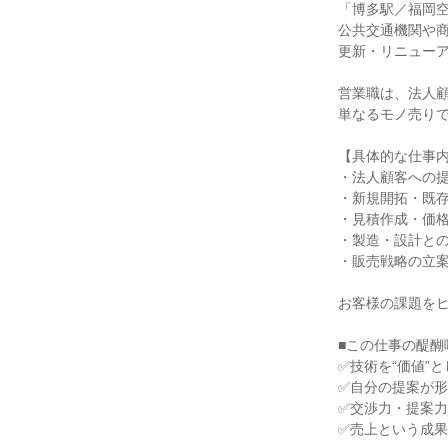
「博多駅／福岡空
公共交通機関や商
更新・リニューア
営業職は、法人顧
単なるモノ売りで
【具体的な仕事内
・法人顧客への提
・新規開拓・既存
・見積作成・価格
・製造・設計との
・販売戦略の立案
お客様の課題をヒ
■この仕事の醍醐味
✅技術を“価値”と
✅自分の提案が形
✅交渉力・提案力
✅売上という成果