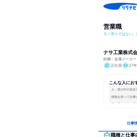
営業職
モノ売りではない。
ナサ工業株式
鉄鋼・金属メーカー
正社員
27
こんな人にお
人・世の中の安全
情熱を持って仕事
長く同じ会社に居
仕事
職種と仕事