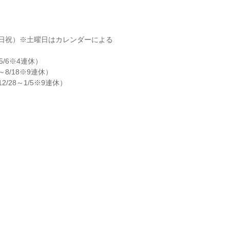
日祝）※土曜日はカレンダーによる

5/6※4連休）

～8/18※9連休）

/28～1/5※9連休）
