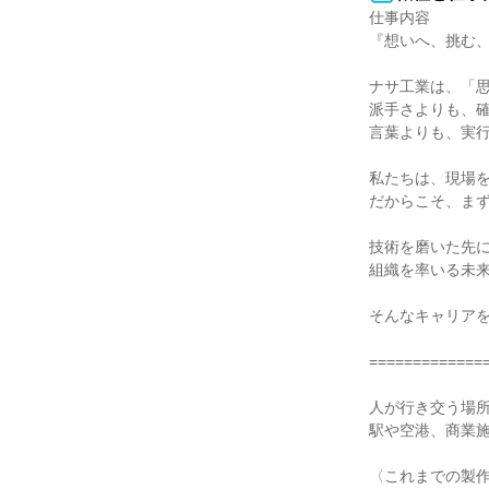
仕事内容

『想いへ、挑む、
ナサ工業は、「思
派手さよりも、確
言葉よりも、実行
私たちは、現場を
だからこそ、まず
技術を磨いた先に
組織を率いる未来
そんなキャリアを
==============
人が行き交う場所
駅や空港、商業施
〈これまでの製作