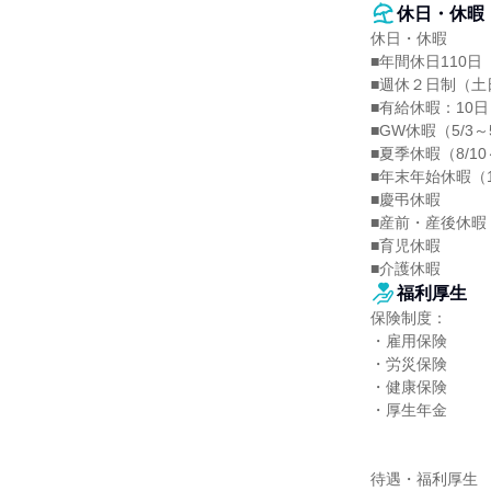
休日・休暇
休日・休暇

■年間休日110日

■週休２日制（土
■有給休暇：10日

■GW休暇（5/3～
■夏季休暇（8/10
■年末年始休暇（12
■慶弔休暇

■産前・産後休暇

■育児休暇

■介護休暇
福利厚生
保険制度：

・雇用保険

・労災保険

・健康保険

・厚生年金

待遇・福利厚生
