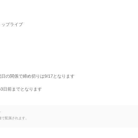
 ※トップライブ

～ ※祝日の関係で締め切りは9/17となります

3日前までとなります

て
種で配属されます。