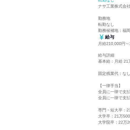
転勤なし
ナサ工業株式会社
勤務地

転勤なし

勤務候補地：福
給与
月給210,000円～2
給与詳細

基本給：月給 21万円
固定残業代：なし
【一律手当】

全員に一律で支払
全員に一律で支払
専門・短大卒：21万
大学卒：21万500
大学院卒：22万20