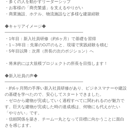
・多くの人を動かすリーダーシップ

・お客様の「商売繁盛」を支えるやりがい

・商業施設、ホテル、物流施設など多様な建築経験

◆キャリアイメージ◆

━━━━━━━━━━━━━━━━━━━

・1年目：新入社員研修（約6ヶ月）で基礎を習得

・1～3年目：先輩のOJTのもと、現場で実践経験を積む

・5年目以降：次席（所長の次のポジション）へ

・将来的には大規模プロジェクトの所長を目指します！

◆新入社員の声◆

━━━━━━━━━━━━━━━━━━━

・約6ヶ月間の手厚い新入社員研修があり、ビジネスマナーや建設
の基礎を学べたので、安心してスタートできました。

・ゼロから建物が完成していく過程すべてに関われるのが魅力で
す。巨大な建物が完成した時の達成感は、何物にも代えがたい
「やりがい」です。

・信頼関係を築き、チーム一丸となって目標に向かうことに面白
さを感じます。
