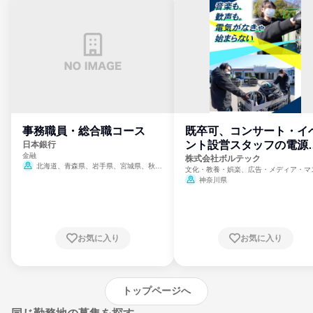
事務職員・総合職コース
既卒可、コンサート・イ
ント設営スタッフの電源
日本銀行
金融
門
株式会社ボルテック
北海道、青森県、岩手県、宮城県、秋田
文化・教養・娯楽、広告・メディア・マ
県、山形県、福島県、茨城県、群馬県、埼玉
ミ、電力・ガス・水道・エネルギー
神奈川県
県、東京都、神奈川県、新潟県、富山県、石
川県、福井県、山梨県、長野県、静岡県、愛
知県、京都府、大阪府、兵庫県、鳥取県、島
根県、岡山県、広島県、山口県、徳島県、香
川県、愛媛県、高知県、福岡県、佐賀県、長
お気に入り
お気に入り
崎県、熊本県、大分県、宮崎県、鹿児島県、
沖縄県
トップページへ