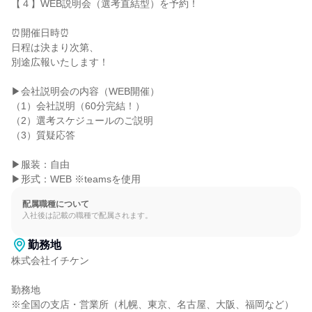
【４】WEB説明会（選考直結型）を予約！

⏰開催日時⏰

日程は決まり次第、

別途広報いたします！

▶会社説明会の内容（WEB開催）

（1）会社説明（60分完結！）

（2）選考スケジュールのご説明

（3）質疑応答

▶服装：自由

▶形式：WEB ※teamsを使用
配属職種について
入社後は記載の職種で配属されます。
勤務地
株式会社イチケン

勤務地

※全国の支店・営業所（札幌、東京、名古屋、大阪、福岡など）
