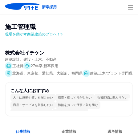
新卒採用
施工管理職
現場を動かす商業建築のプロへ！✨
株式会社イチケン
建築設計、建設・土木、不動産
正社員
27年卒 新卒採用
北海道、東京都、愛知県、大阪府、福岡県
建築/土木/プラント専門職
こんな人におすすめ
人々に感動や笑いを届けたい
都市・街づくりがしたい
地域貢献に携わりたい
商品・サービスを製作したい
情熱を持って仕事に取り組む
コミュニケーションが活発
常に新しいものに挑戦
女性が働きやすい環境で働ける
長く同じ会社に居続けられる
若手が裁量を持てる環境
仕事情報
企業情報
選考情報