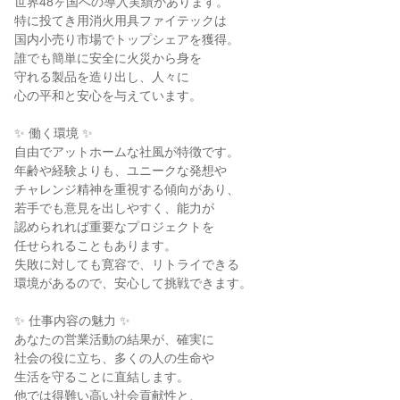
世界48ヶ国への導入実績があります。

特に投てき用消火用具ファイテックは

国内小売り市場でトップシェアを獲得。

誰でも簡単に安全に火災から身を

守れる製品を造り出し、人々に

心の平和と安心を与えています。

✨ 働く環境 ✨

自由でアットホームな社風が特徴です。

年齢や経験よりも、ユニークな発想や

チャレンジ精神を重視する傾向があり、

若手でも意見を出しやすく、能力が

認められれば重要なプロジェクトを

任せられることもあります。

失敗に対しても寛容で、リトライできる

環境があるので、安心して挑戦できます。

✨ 仕事内容の魅力 ✨

あなたの営業活動の結果が、確実に

社会の役に立ち、多くの人の生命や

生活を守ることに直結します。

他では得難い高い社会貢献性と、
