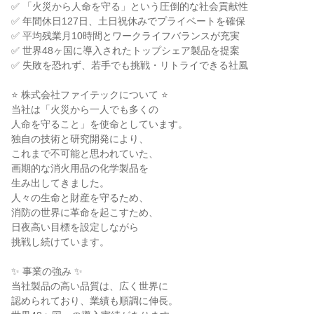
✅ 「火災から人命を守る」という圧倒的な社会貢献性

✅ 年間休日127日、土日祝休みでプライベートを確保

✅ 平均残業月10時間とワークライフバランスが充実

✅ 世界48ヶ国に導入されたトップシェア製品を提案

✅ 失敗を恐れず、若手でも挑戦・リトライできる社風

⭐ 株式会社ファイテックについて ⭐

当社は「火災から一人でも多くの

人命を守ること」を使命としています。

独自の技術と研究開発により、

これまで不可能と思われていた、

画期的な消火用品の化学製品を

生み出してきました。

人々の生命と財産を守るため、

消防の世界に革命を起こすため、

日夜高い目標を設定しながら

挑戦し続けています。

✨ 事業の強み ✨

当社製品の高い品質は、広く世界に

認められており、業績も順調に伸長。
