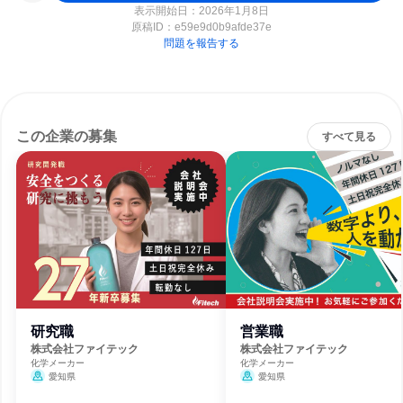
表示開始日：2026年1月8日
原稿ID：
e59e9d0b9afde37e
問題を報告する
この企業の募集
すべて見る
研究職
営業職
株式会社ファイテック
株式会社ファイテック
化学メーカー
化学メーカー
愛知県
愛知県