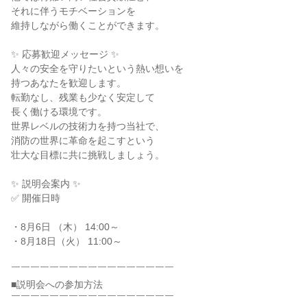
それに伴うモチベーションを

維持しながら働くことができます。

✨ 応募歓迎メッセージ ✨

人々の安全を守りたいという熱い想いを

持つあなたを歓迎します。

転勤なし、残業も少なく安定して

長く働ける環境です。

世界レベルの技術力を持つ当社で、

消防の世界に革命を起こすという

壮大な目標に共に挑戦しましょう。

✨ 説明会案内 ✨

✅ 開催日時

・8月6日 （木） 14:00～

・8月18日（火） 11:00～

￣￣￣￣￣￣￣￣￣￣￣￣￣￣￣￣￣

■説明会への参加方法

￣￣￣￣￣￣￣￣￣￣￣￣￣￣￣￣￣
