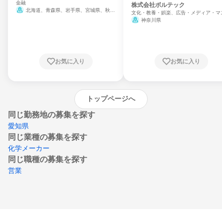
金融
門
株式会社ボルテック
北海道、青森県、岩手県、宮城県、秋田
文化・教養・娯楽、広告・メディア・マ
県、山形県、福島県、茨城県、群馬県、埼玉
ミ、電力・ガス・水道・エネルギー
神奈川県
県、東京都、神奈川県、新潟県、富山県、石
川県、福井県、山梨県、長野県、静岡県、愛
知県、京都府、大阪府、兵庫県、鳥取県、島
根県、岡山県、広島県、山口県、徳島県、香
川県、愛媛県、高知県、福岡県、佐賀県、長
お気に入り
お気に入り
崎県、熊本県、大分県、宮崎県、鹿児島県、
沖縄県
トップページへ
同じ勤務地の募集を探す
愛知県
同じ業種の募集を探す
化学メーカー
同じ職種の募集を探す
営業